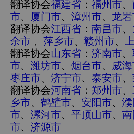
翻译协会
福建省
：
福州市
、
市
、
厦门市
、
漳州市
、
龙岩
翻译协会
江西省
：
南昌市
、
余市
、
萍乡市
、
赣州市
、
翻译协会
山东省
：
济南市
、
市
、
潍坊市
、
烟台市
、
威海
枣庄市
、
济宁市
、
泰安市
、
翻译协会
河南省
：
郑州市
、
乡市
、
鹤壁市
、
安阳市
、
濮
市
、
漯河市
、
平顶山市
、
南
市
、
济源市