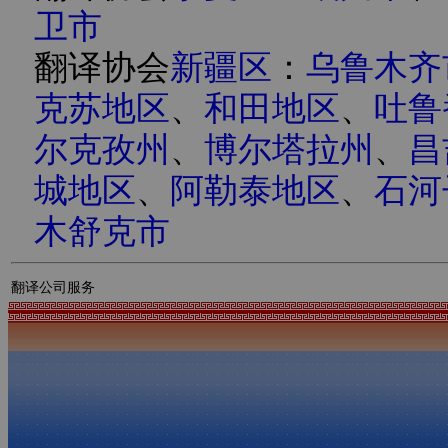
卫市
翻译协会
新疆区
：
乌鲁木齐
克苏地区
、
和田地区
、
吐鲁
尔克孜州
、
博尔塔拉州
、
昌
城地区
、
阿勒泰地区
、
石河
木舒克市
翻译公司服务