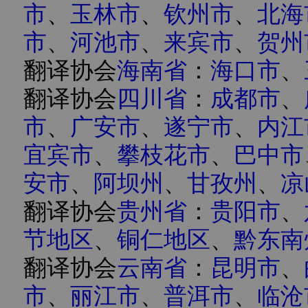
市
、
玉林市
、
钦州市
、
北海
市
、
河池市
、
来宾市
、
贺州
翻译协会
海南省
：
海口市
、
翻译协会
四川省
：
成都市
、
市
、
广安市
、
遂宁市
、
内江
宜宾市
、
攀枝花市
、
巴中市
安市
、
阿坝州
、
甘孜州
、
凉
翻译协会
贵州省
：
贵阳市
、
节地区
、
铜仁地区
、
黔东南
翻译协会
云南省
：
昆明市
、
市
、
丽江市
、
普洱市
、
临沧