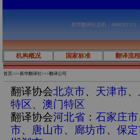
新华翻译社总机：400828111
机构概况
国家标准
翻译流
首页
>>>新华翻译社>>>翻译公司
翻译协会
北京市
、
天津市
、
特区
、
澳门特区
翻译协会
河北省
：
石家庄市
市
、
唐山市
、
廊坊市
、
保定