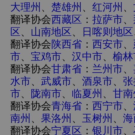
大理州
、
楚雄州
、
红河州
、
翻译协会
西藏区
：
拉萨市
、
区
、
山南地区
、
日喀则地区
翻译协会
陕西省
：
西安市
、
市
、
宝鸡市
、
汉中市
、
榆林
翻译协会
甘肃省
：
兰州市
、
水市
、
武威市
、
酒泉市
、
张
市
、
陇南市
、
临夏州
、
甘南
翻译协会
青海省
：
西宁市
、
南州
、
果洛州
、
玉树州
、
海
翻译协会
宁夏区
：
银川市
、