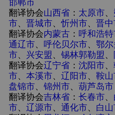
邯郸市
翻译协会
山西省
：
太原市
、
市
、
晋城市
、
忻州市
、
晋中
翻译协会
内蒙古
：
呼和浩特
通辽市
、
呼伦贝尔市
、
鄂尔
市
、
兴安盟
、
锡林郭勒盟
、
翻译协会
辽宁省
：
沈阳市
、
市
、
本溪市
、
辽阳市
、
鞍山
盘锦市
、
锦州市
、
葫芦岛市
翻译协会
吉林省
：
长春市
、
市
、
辽源市
、
通化市
、
白山