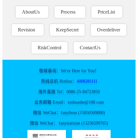
AboutUs
Process
PriceList
Revision
KeepSecret
Overdeliver
RiskControl
ContactUs
敬候垂询：We're Here for You！
热线总机 Hotline：
4008281111
海外直拨 Tel：0086-25-84723850
业务邮箱 Email：xinhuashe@188.com
微信 WeChat：fanyiboss (15850509800)
微信 WeChat： fanyizaixian (13236599765)