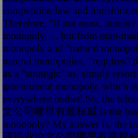
competition law and transformed
Therefore, "if not most, number
monopoly, ... but from man-mad
monopoly and "natural monopoly
natural monopolies, "requires" 
as a "strategic" as, simply resor
government monopoly, which is 
everywhere hotbed.So, the 
文公司哪里有最权威 is the basis of 
monopoly? My answer is, the tr
译毕业论文公司哪里有最权威 has a 