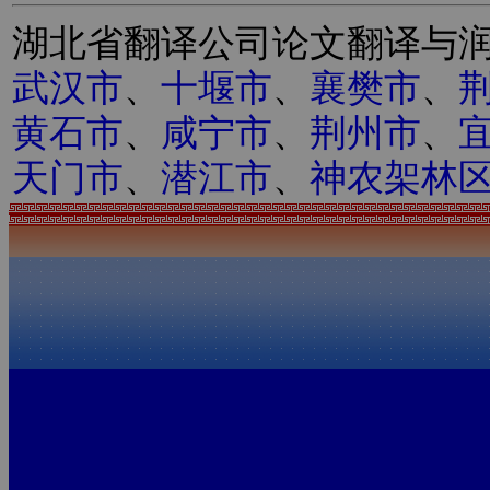
湖北省翻译公司论文翻译与
武汉市
、
十堰市
、
襄樊市
、
黄石市
、
咸宁市
、
荆州市
、
天门市
、
潜江市
、
神农架林