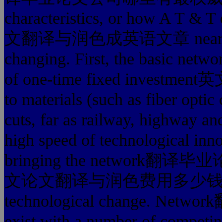
characteristics, or how A T &
文翻译与润色成英语文章 nearly 100 
changing. First, the b
of one-time fixed inve
to materials (such as fiber optic
cuts, far as railway, highway a
high speed of technological inn
bringing the network翻
文论文翻译与润色费用多少钱 because o
technological change.
exist with a number of competi