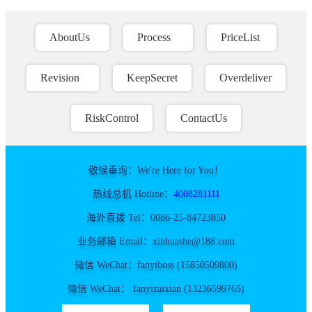
AboutUs
Process
PriceList
Revision
KeepSecret
Overdeliver
RiskControl
ContactUs
敬候垂询：We're Here for You！
热线总机 Hotline：
4008281111
海外直拨 Tel：0086-25-84723850
业务邮箱 Email：xinhuashe@188.com
微信 WeChat：fanyiboss (15850509800)
微信 WeChat： fanyizaixian (13236599765)