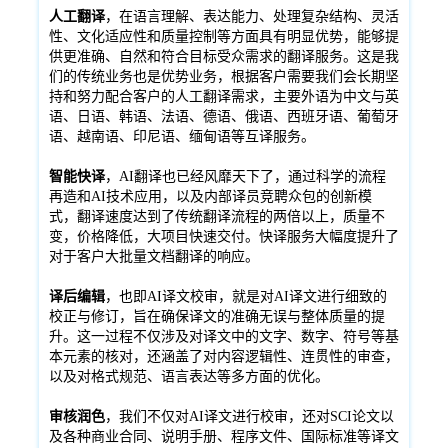
人工翻译
，在语言理解、表达能力、处理复杂结构、灵活
性、文化适应性和质量控制等方面具有明显优势，能够提
供更准确、自然和符合目标受众需求的翻译服务。这是我
们的传统业务也是优势业务，根据客户需要我们会长期坚
持和努力配合客户的人工翻译需求，主要外语为中文与英
语、日语、韩语、法语、德语、俄语、西班牙语、葡萄牙
语、越南语、印尼语、缅甸语等互译服务。
智能快译
，AI翻译也已经风靡天下了，通过科学的流程
再造和AI技术应用，以及内部译员竞聘众包的创新模
式，翻译速度达到了传统翻译流程的两倍以上，质量不
变，价格降低，大项目快速交付。快译服务大幅度提升了
对于客户大批量文档翻译的响应。
译后编辑
，也即AI译文校审，就是对AI译文进行细致的
校正与修订，旨在确保译文的准确无误与整体质量的提
升。这一过程不仅涉及对译文中的文字、数字、符号等基
本元素的核对，还涵盖了对内容逻辑性、连贯性的审查，
以及对格式规范、语言表达等多方面的优化。
审核润色
，我们不仅对AI译文进行校审，还对SCI论文以
及各种商业合同、说明手册、程序文件、国际标准等译文