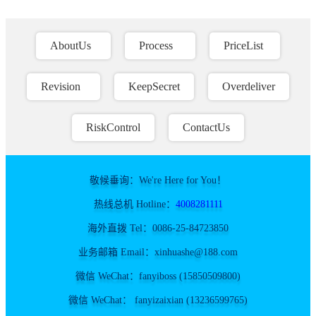
AboutUs
Process
PriceList
Revision
KeepSecret
Overdeliver
RiskControl
ContactUs
敬候垂询：We're Here for You！
热线总机 Hotline：
4008281111
海外直拨 Tel：0086-25-84723850
业务邮箱 Email：xinhuashe@188.com
微信 WeChat：fanyiboss (15850509800)
微信 WeChat： fanyizaixian (13236599765)