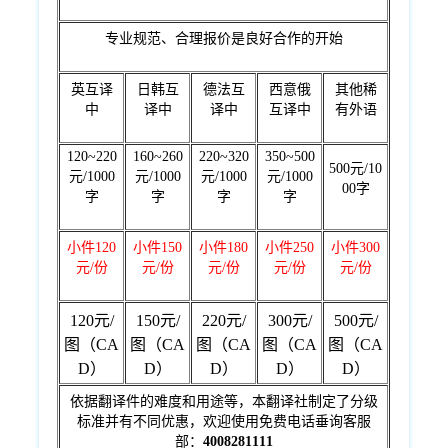
专业规范、合理报价是良好合作的开始
英互译
日韩互
德法互
西意俄
其他稀
中
译中
译中
互译中
有外语
120~220
160~260
220~320
350~500
500元/10
元/1000
元/1000
元/1000
元/1000
00字
字
字
字
字
小件120
小件150
小件180
小件250
小件300
元/份
元/份
元/份
元/份
元/份
120元/
150元/
220元/
300元/
500元/
图（CA
图（CA
图（CA
图（CA
图（CA
D）
D）
D）
D）
D）
依据翻译件的难度和用途等，本翻译社制定了分级
标准并有不同优惠，欢迎使用免费电话垂询客服
部：
4008281111