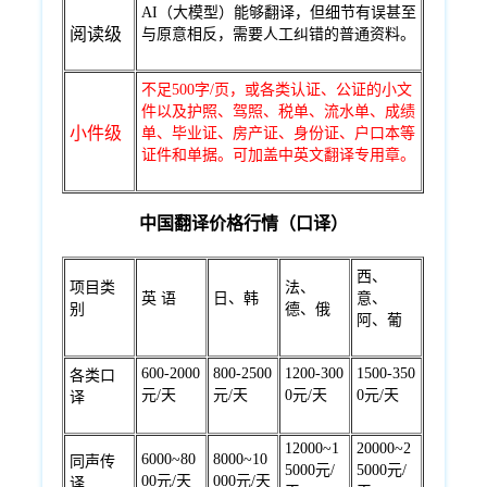
AI（大模型）能够翻译，但细节有误甚至
阅读级
与原意相反，需要人工纠错的普通资料。
不足500字/页，或各类认证、公证的小文
件以及护照、驾照、税单、流水单、成绩
小件级
单、毕业证、房产证、身份证、户口本等
证件和单据。可加盖中英文翻译专用章。
中国翻译价格行情（口译）
西、
项目类
法、
英 语
日、韩
意、
别
德、俄
阿、葡
600-2000
800-2500
1200-300
1500-350
各类口
元/天
元/天
0元/天
0元/天
译
12000~1
20000~2
6000~80
8000~10
同声传
5000元/
5000元/
00元/天
000元/天
译