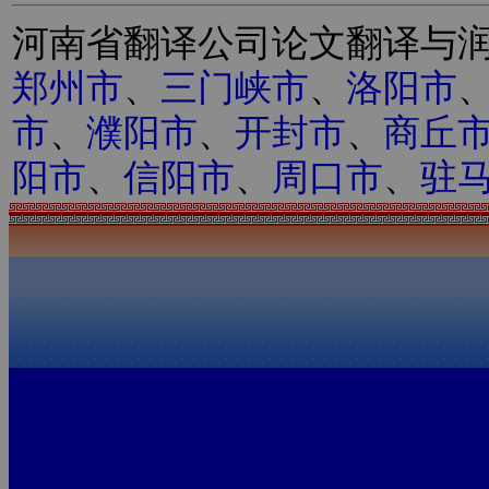
河南省翻译公司论文翻译与
郑州市
、
三门峡市
、
洛阳市
市
、
濮阳市
、
开封市
、
商丘
阳市
、
信阳市
、
周口市
、
驻