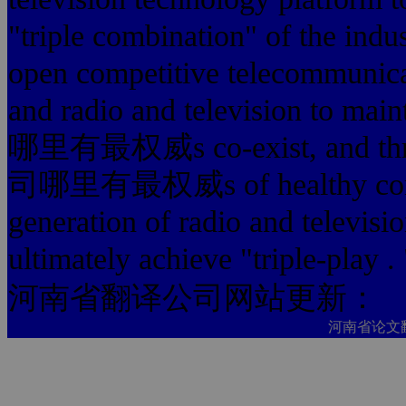
"triple combination" of the indu
open competitive telecommunica
and radio and television t
哪里有最权威s co-exist, and 
司哪里有最权威s of healthy compet
generation of radio and televisi
ultimately achieve "triple-play . 
河南省翻译公司网站更新：
河南省论文