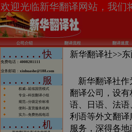
公司介绍
翻译流程
翻译速度
新华翻译社>>
东
免费电话：
4008281111
业务邮箱：
xinhuashe@188.com
新华翻译社作
权威--延续国营模式
翻译公司，设有
专业--科技翻译小组
规范--分级定价标准
语、日语、法语
便利--直营服务机构
利语等外文翻译
实力--免费热线电话
服务，深得各地