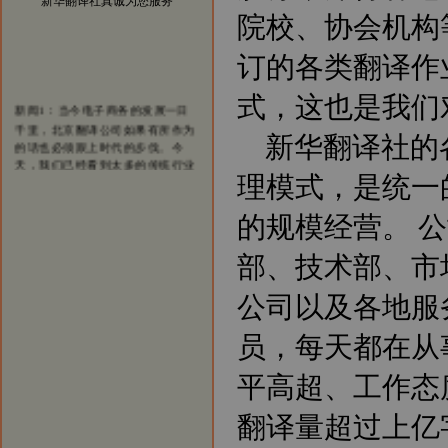
新华翻译社真诚为您服务
院校、协会机构
订的各类翻译作
式，这也是我们
新闻1：当今电子商务的发展一日
千里，北京翻译公司如果有所作为
的话也必须跟上时代的步伐。今
新华翻译社的
天，我们已经看到太多的传统行业
涉足电子商务而大获成功的案例。
理模式，是统一
我们希望在翻译行业，能够看到越
来越多的翻译公司借助电子商务一
的规模经营。 
步步发展壮大，在将来也能够出现
北京翻译行业中的电子商务应用的
部、技术部、市
领军企业。
新闻2：新华翻译社公司自成立以
来已经成功为全球五百强企业、跨
公司以及各地服
国公司、国内公司、国家部委、政
府机构、国际组织、外国驻华使馆
员，每天都在从
商务处、出版社、商业银行、投资
银行、律师事务所、会计师事务
平高超、工作态
所、外资机构等提供了大量优质、
高效的翻译服务，与他们保持着稳
翻译量超过上亿
定的业务联系，业绩突出。
新闻3：新华翻译社分设北京笔译