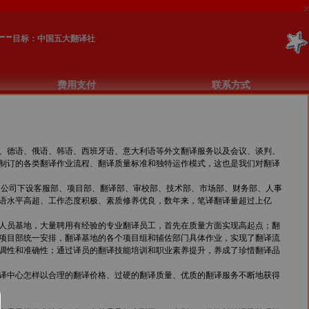
--
目标：中国五大翻译社
费用支付
联系方式
、德语、俄语、韩语、西班牙语、意大利语等外文翻译服务以及会议、谈判、
制订的各类翻译作业流程、翻译质量标准和独特运作模式，这也是我们对翻译
公司下设客服部、项目部、翻译部、审校部、技术部、市场部、财务部、人事
语水平高超、工作态度积极、素质修养优良，数年来，笔译翻译量超过上亿
人员基地，大量聘用有经验的专业翻译员工，首先在质量方面实现高起点；翻
项目部统一安排，翻译基地的各个项目组和辅佐部门具体作业，实现了翻译流
调性和准确性；通过译员的翻译技能培训和职业素养提升，养成了珍惜翻译品
译中心怎样以合理的翻译价格、过硬的翻译质量、优质的翻译服务不断地获得