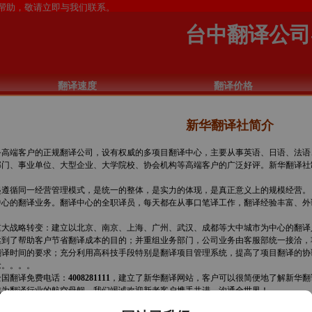
台中翻译公司
翻译速度
翻译价格
新华翻译社简介
高端客户的正规翻译公司，设有权威的多项目翻译中心，主要从事英语、日语、法语
部门、事业单位、大型企业、大学院校、协会机构等高端客户的广泛好评。新华翻译社
遵循同一经营管理模式，是统一的整体，是实力的体现，是真正意义上的规模经营。 
中心的翻译业务。翻译中心的全职译员，每天都在从事口笔译工作，翻译经验丰富、外
大战略转变：建立以北京、南京、上海、广州、武汉、成都等大中城市为中心的翻译
达到了帮助客户节省翻译成本的目的；并重组业务部门，公司业务由客服部统一接洽，
翻译时间的要求；充分利用高科技手段特别是翻译项目管理系统，提高了项目翻译的协
念。。。。
国翻译免费电话：
4008281111
，建立了新华翻译网站，客户可以很简便地了解新华翻
成为翻译行业的航空母舰。我们竭诚欢迎新老客户携手共进，沟通全世界！