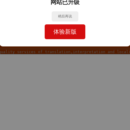
网站已升级
括各语种专业资料笔译、口译、录像带、同声翻译以及网站翻译、外包本地化、翻译
及各类标书、设备说明、操作手册、程序规范、公证文书等。我们的翻译盖章得到了政
端客户群并迅速发展成全国知名翻译机构，欲知原因敬请参阅《
为何选择大型翻译公司
稍后再说
笔译服务
口译服务
翻译流程
质量标
体验新版
版权所有：
台中翻译公司
台中市翻译公司官方网站：
http://www.chinatranslation.cn
翻译公司| |翻译中心免费电话：
4008281111