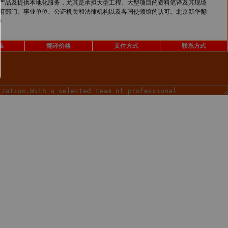
产品及提供本地化服务，尤其是承担大型工程、大型项目的资料笔译及其现场
府部门、事业单位、公证机关和法律机构以及各国使领馆的认可。北京新华翻
》
准
翻译价格
支付方式
联系方式