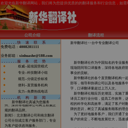
涉足电子商务而大获成功的案例。
我们希望在翻译行业，能够看到越
来越多的翻译公司借助电子商务一
步步发展壮大，在将来也能够出现
北京翻译行业中的电子商务应用的
领军企业。
新闻2：新华翻译社公司自成立以
公司介绍
翻译流程
来已经成功为全球五百强企业、跨
国公司、国内公司、国家部委、政
新华翻译社>>
台中专业翻译公司
府机构、国际组织、外国驻华使馆
免费电话：
4008281111
商务处、出版社、商业银行、投资
业务邮箱：
xinhuashe@188.com
银行、律师事务所、会计师事务
所、外资机构等提供了大量优质、
新华翻译社作为中国知名的专业服务
权威--延续国营模式
高效的翻译服务，与他们保持着稳
现场陪同等口译服务，深得各地政府
定的业务联系，业绩突出。
专业--科技翻译小组
事业的贡献。
新闻3：新华翻译社分设北京笔译
新华翻译社的各个直营翻译机构一起
规范--分级定价标准
中心、南京口译中心、成都翻译基
部等，领导和协调公司以及各地服务
便利--直营服务机构
地，实施翻译资源优势配置战略。
字，口译翻译量超过上万人次。
实力--免费热线电话
新闻4：北京翻译公司将进一步强
新华翻译社顺应历史潮流，实施了重
化后勤服务，支援南京、上海、广
译员工按行业分组，提高工作效率，
新华翻译社真诚为您服务
州、深圳等地翻译公司树立权威正
程的科学化和高效率，满足了客户对
规的翻译品牌。
牌的意识，树立了真诚服务顾客的理
新闻5：北京翻译公司和南京翻译
为了更好地服务客户，我们开通了全
公司分别成立客户服务部门，专业
客户的肯定，不断地发展壮大，迅速
为客户提供咨询服务。