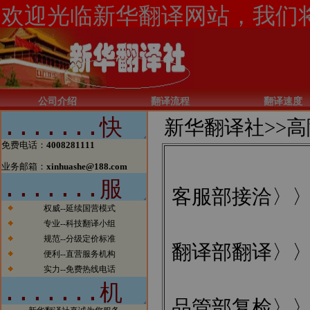
新闻1：当今电子商务的发展一日
千里，北京翻译公司如果有所作为
的话也必须跟上时代的步伐。今
天，我们已经看到太多的传统行业
公司介绍
翻译流程
翻译速度
涉足电子商务而大获成功的案例。
我们希望在翻译行业，能够看到越
新华翻译社>>
高
来越多的翻译公司借助电子商务一
步步发展壮大，在将来也能够出现
免费电话：
4008281111
北京翻译行业中的电子商务应用的
领军企业。
业务邮箱：
xinhuashe@188.com
新闻2：新华翻译社公司自成立以
客服部接洽〉
来已经成功为全球五百强企业、跨
国公司、国内公司、国家部委、政
权威--延续国营模式
府机构、国际组织、外国驻华使馆
专业--科技翻译小组
商务处、出版社、商业银行、投资
规范--分级定价标准
银行、律师事务所、会计师事务
翻译部翻译〉
所、外资机构等提供了大量优质、
便利--直营服务机构
高效的翻译服务，与他们保持着稳
实力--免费热线电话
定的业务联系，业绩突出。
新闻3：新华翻译社分设北京笔译
品管部复检〉
中心、南京口译中心、成都翻译基