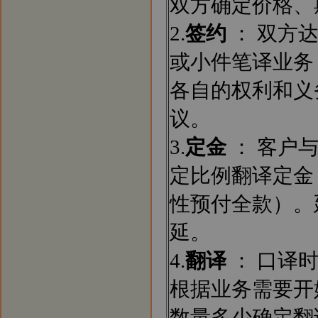
双方确定价格、
2.
签约
： 双方
或小件笔译业务
各自的权利和义
议。
3.
定金
： 客户
定比例翻译定金
性预付全款）。
延。
4.
翻译
： 口译
根据业务需要开
数量多少确定翻