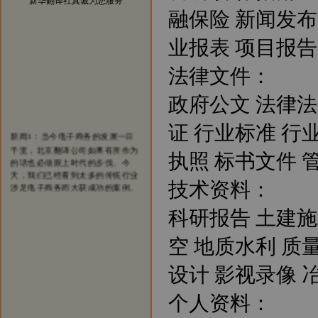
新华翻译社真诚为您服务
融保险 新闻发布
业报表 项目报告
法律文件：
政府公文 法律法
证 行业标准 行
新闻1：当今电子商务的发展一日
千里，北京翻译公司如果有所作为
执照 标书文件 
的话也必须跟上时代的步伐。今
天，我们已经看到太多的传统行业
涉足电子商务而大获成功的案例。
技术资料：
我们希望在翻译行业，能够看到越
来越多的翻译公司借助电子商务一
科研报告 土建施
步步发展壮大，在将来也能够出现
北京翻译行业中的电子商务应用的
空 地质水利 质
领军企业。
新闻2：新华翻译社公司自成立以
设计 影视录像 
来已经成功为全球五百强企业、跨
国公司、国内公司、国家部委、政
府机构、国际组织、外国驻华使馆
个人资料：
商务处、出版社、商业银行、投资