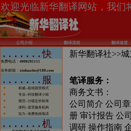
公司介绍
翻译流程
翻译速度
新华翻译社>>
城
免费电话：
4008281111
业务邮箱：
xinhuashe@188.com
笔译服务：
权威--延续国营模式
商务文书：
专业--科技翻译小组
规范--分级定价标准
公司简介 公司章
便利--直营服务机构
册 审计报告 公
实力--免费热线电话
调研 操作指南 