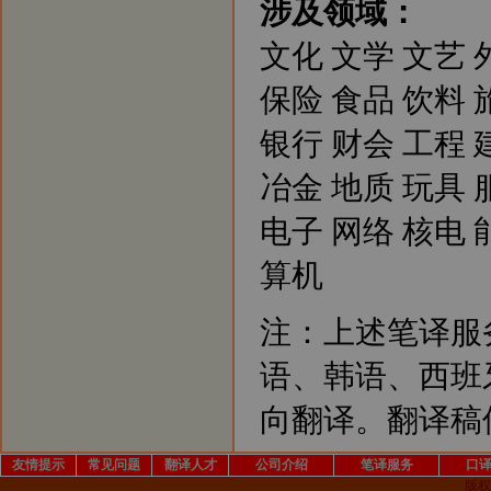
涉及领域：
文化 文学 文艺 
保险 食品 饮料 
银行 财会 工程 
冶金 地质 玩具 
电子 网络 核电 
算机
注：上述笔译服
语、韩语、西班
向翻译。翻译稿件
友情提示
常见问题
翻译人才
公司介绍
笔译服务
口
版权