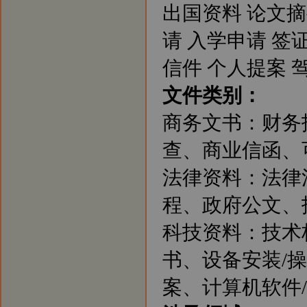
银行、律师事务所、会计师事务
出国资料 论文摘
所、外资机构等提供了大量优质、
高效的翻译服务，与他们保持着稳
请 入学申请 签
定的业务联系，业绩突出。
新闻3：新华翻译社分设北京笔译
信件 个人提案 
中心、南京口译中心、成都翻译基
地，实施翻译资源优势配置战略。
文件类别：
新闻4：北京翻译公司将进一步强
化后勤服务，支援南京、上海、广
州、深圳等地翻译公司树立权威正
商务文书：财务
规的翻译品牌。
新闻5：北京翻译公司和南京翻译
查、商业信函、可
公司分别成立客户服务部门，专业
为客户提供咨询服务。
法律资料：法律
程、政府公文、招
科技资料：技术
书、设备安装/
案、计算机软件/