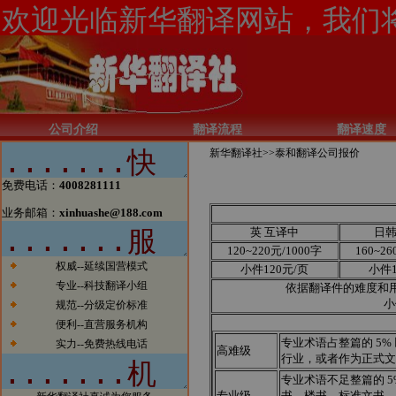
公司介绍
翻译流程
翻译速度
新华翻译社>>
泰和翻译公司报价
免费电话：
4008281111
新闻1：当今电子商务的发展一日
业务邮箱：
xinhuashe@188.com
千里，北京翻译公司如果有所作为
的话也必须跟上时代的步伐。今
英 互译中
日
天，我们已经看到太多的传统行业
120~220元/1000字
160~26
涉足电子商务而大获成功的案例。
权威--延续国营模式
小件120元/页
小件1
我们希望在翻译行业，能够看到越
专业--科技翻译小组
依据翻译件的难度和
来越多的翻译公司借助电子商务一
小
规范--分级定价标准
步步发展壮大，在将来也能够出现
便利--直营服务机构
北京翻译行业中的电子商务应用的
领军企业。
专业术语占整篇的 5%
实力--免费热线电话
高难级
新闻2：新华翻译社公司自成立以
行业，或者作为正式文
来已经成功为全球五百强企业、跨
专业术语不足整篇的 5
国公司、国内公司、国家部委、政
专业级
书、楼书、标准文书、