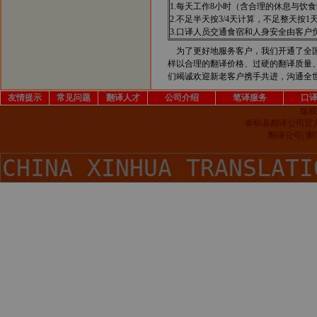
1.每天工作8小时（含合理的休息与饮
2.不足半天按3/4天计算，不足整天按1
3.口译人员交通食宿和人身安全由客户
为了更好地服务客户，我们开通了全
样以合理的翻译价格、过硬的翻译质量
们竭诚欢迎新老客户携手共进，沟通全
友情提示
常见问题
翻译人才
公司介绍
笔译服务
口
版权
泰和县翻译公司官
翻译公司| 