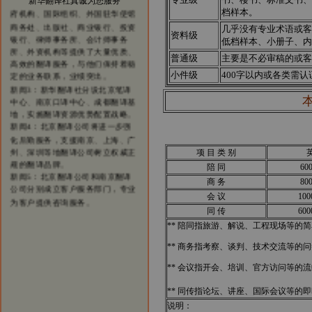
新华翻译社真诚为您服务
府机构、国际组织、外国驻华使馆
档样本。
商务处、出版社、商业银行、投资
几乎没有专业术语或客
银行、律师事务所、会计师事务
资料级
低档样本、小册子、内
所、外资机构等提供了大量优质、
高效的翻译服务，与他们保持着稳
普通级
主要是不必审稿的或客
定的业务联系，业绩突出。
小件级
400字以内或各类需
新闻3：新华翻译社分设北京笔译
中心、南京口译中心、成都翻译基
地，实施翻译资源优势配置战略。
新闻4：北京翻译公司将进一步强
化后勤服务，支援南京、上海、广
州、深圳等地翻译公司树立权威正
项 目 类 别
规的翻译品牌。
陪 同
60
新闻5：北京翻译公司和南京翻译
商 务
80
公司分别成立客户服务部门，专业
为客户提供咨询服务。
会 议
10
同 传
60
** 陪同指旅游、解说、工程现场等的简
** 商务指考察、谈判、技术交流等的问
** 会议指开会、培训、官方访问等的流
** 同传指论坛、讲座、国际会议等的
说明：