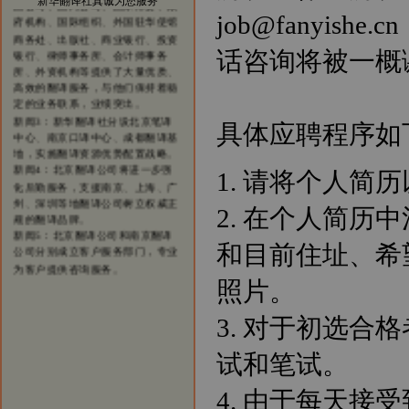
新华翻译社真诚为您服务
府机构、国际组织、外国驻华使馆
job@fanyi
商务处、出版社、商业银行、投资
银行、律师事务所、会计师事务
话咨询将被一概
所、外资机构等提供了大量优质、
高效的翻译服务，与他们保持着稳
定的业务联系，业绩突出。
新闻3：新华翻译社分设北京笔译
中心、南京口译中心、成都翻译基
具体应聘程序如
地，实施翻译资源优势配置战略。
新闻4：北京翻译公司将进一步强
化后勤服务，支援南京、上海、广
1. 请将个人
州、深圳等地翻译公司树立权威正
规的翻译品牌。
2. 在个人简
新闻5：北京翻译公司和南京翻译
公司分别成立客户服务部门，专业
和目前住址、希
为客户提供咨询服务。
照片。
3. 对于初选
试和笔试。
4. 由于每天