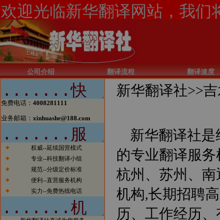
公司介绍
翻译流程
翻译速度
新华翻译社>>
吉
免费电话：
4008281111
新闻1：当今电子商务的发展一日
千里，北京翻译公司如果有所作为
业务邮箱：
xinhuashe@188.com
的话也必须跟上时代的步伐。今
新华翻译社是
天，我们已经看到太多的传统行业
涉足电子商务而大获成功的案例。
权威--延续国营模式
的专业翻译服务
我们希望在翻译行业，能够看到越
专业--科技翻译小组
来越多的翻译公司借助电子商务一
规范--分级定价标准
杭州、苏州、南
步步发展壮大，在将来也能够出现
北京翻译行业中的电子商务应用的
便利--直营服务机构
领军企业。
机构,长期招聘
实力--免费热线电话
新闻2：新华翻译社公司自成立以
来已经成功为全球五百强企业、跨
历、工作经历、有
国公司、国内公司、国家部委、政