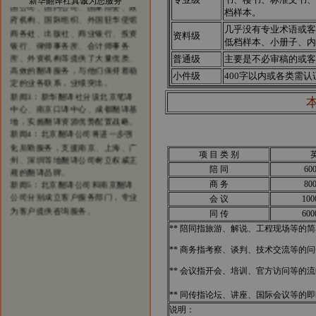
新华翻译社真诚为您服务
档样本。
府机构、国际组织、外国驻华使馆
商务处、出版社、商业银行、投资
几乎没有专业术语或客
资料级
银行、律师事务所、会计师事务
低档样本、小册子、内
所、外资机构等提供了大量优质、
普通级
主要是不必审稿的或客
高效的翻译服务，与他们保持着稳
小件级
400字以内或各类需
定的业务联系，业绩突出。
新闻3：新华翻译社分设北京笔译
中心、南京口译中心、成都翻译基
地，实施翻译资源优势配置战略。
新闻4：北京翻译公司将进一步强
化后勤服务，支援南京、上海、广
州、深圳等地翻译公司树立权威正
项 目 类 别
规的翻译品牌。
陪 同
60
新闻5：北京翻译公司和南京翻译
商 务
80
公司分别成立客户服务部门，专业
会 议
10
为客户提供咨询服务。
同 传
60
** 陪同指旅游、解说、工程现场等的简
** 商务指考察、谈判、技术交流等的问
** 会议指开会、培训、官方访问等的流
** 同传指论坛、讲座、国际会议等的
说明：