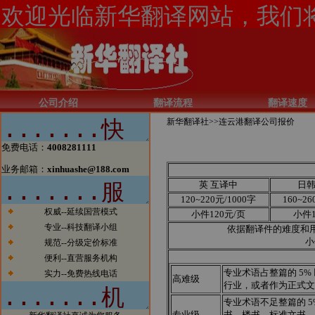
公司介绍
翻译流程
翻译速度
新华翻译社>>
连云港翻译公司报价
免费电话：
4008281111
新闻1：当今电子商务的发展一日
业务邮箱：
xinhuashe@188.com
千里，北京翻译公司如果有所作为
英 互译中
日
的话也必须跟上时代的步伐。今
120~220元/1000字
160~26
天，我们已经看到太多的传统行业
权威--延续国营模式
涉足电子商务而大获成功的案例。
小件120元/页
小件1
我们希望在翻译行业，能够看到越
专业--科技翻译小组
依据翻译件的难度和
来越多的翻译公司借助电子商务一
小
规范--分级定价标准
步步发展壮大，在将来也能够出现
便利--直营服务机构
北京翻译行业中的电子商务应用的
专业术语占整篇的 5%
实力--免费热线电话
领军企业。
高难级
行业，或者作为正式文
新闻2：新华翻译社公司自成立以
专业术语不足整篇的 5
来已经成功为全球五百强企业、跨
专业级
书、楼书、标准文书、
国公司、国内公司、国家部委、政