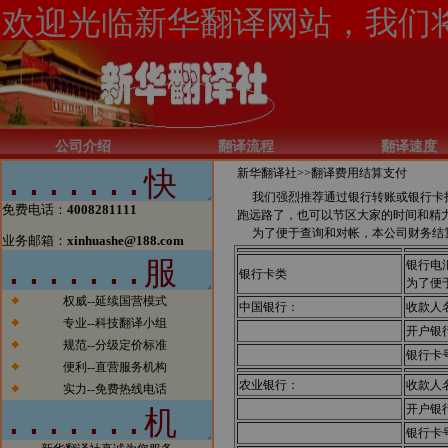
新闻1：当今电子商务的发展一日
千里，北京翻译公司如果有所作为
的话也必须跟上时代的步伐。今
天，我们已经看到太多的传统行业
公司介绍
翻译流程
翻译速度
涉足电子商务而大获成功的案例。
新华翻译社>>
翻译费用结算支付
我们希望在翻译行业，能够看到越
我们强烈推荐通过银行转账或银行卡打
来越多的翻译公司借助电子商务一
免费电话：
4008281111
跑远路了，也可以节区大家的时间和精
步步发展壮大，在将来也能够出现
为了便于查询和对帐，本公司财务结算
北京翻译行业中的电子商务应用的
业务邮箱：
xinhuashe@188.com
领军企业。
银行电
新闻2：新华翻译社公司自成立以
银行卡类
为了便
来已经成功为全球五百强企业、跨
权威--延续国营模式
中国银行：
收款人
国公司、国内公司、国家部委、政
专业--科技翻译小组
府机构、国际组织、外国驻华使馆
开户银
商务处、出版社、商业银行、投资
规范--分级定价标准
银行卡
银行、律师事务所、会计师事务
便利--直营服务机构
所、外资机构等提供了大量优质、
农业银行：
收款人
实力--免费热线电话
高效的翻译服务，与他们保持着稳
开户银
定的业务联系，业绩突出。
银行卡
新闻3：新华翻译社分设北京笔译