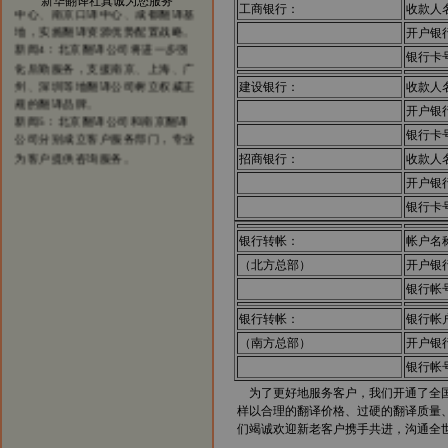
新华翻译社真诚为您服务
中心、南京口译中心、成都翻译基
工商银行：
收款人
地，实施翻译资源优势配置战略。
开户银
新闻4：北京翻译公司将进一步强
银行卡
化后勤服务，支援南京、上海、广
州、深圳等地翻译公司树立权威正
建设银行：
收款人
规的翻译品牌。
开户银
新闻5：北京翻译公司和南京翻译
公司分别成立客户服务部门，专业
银行卡
为客户提供咨询服务。
招商银行：
收款人
开户银
银行卡
银行转帐：
帐户名
（北方总部）
开户银
银行帐
银行转帐：
银行帐
（南方总部）
开户银
银行帐
为了更好地服务客户，我们开通了全
样以合理的翻译价格、过硬的翻译质量
们竭诚欢迎新老客户携手共进，沟通全