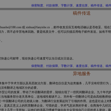
保密制度
、
付款保障
、
字数计算
、
速度估算
、
稿件传送
、
稿
稿件传送
uashe@188.com 或 xinhua@fanyishe.cn ，邮件收发后应互相电话确
，而不必辛苦地来回跑。要是纸质文件，也可以扫描后用电子邮件发送。如有不明之处，请
0 。
快递公司邮寄，现在快递公司速度可以当日或次日送达。
保密制度
、
付款保障
、
字数计算
、
速度估算
、
稿件传送
、
稿
异地服务
集中于学术方面以及高层政治方面，翻译也仅仅是为这类服务，几乎没有经营行为，
也没有翻译之地域区分的必要。
贸公司的发展，带动了外语翻译的需求，陆续出现了一些民间翻译企业。九十年代的
在当地服务部分老关系单位，连地域性都谈不上。另外有一些翻译公司是由高校教师创
<中国翻译公司的元老级人物，为翻译行业发展起到了引领的作用。这也是社会上对翻
，是真正意义上的民营翻译企业。可惜的是，学术气息浓厚的学者，在商海中几经沉浮
经营上几乎一无所知，以他们的清高习惯难于做出向大众宣传自己公司的求人举动，最