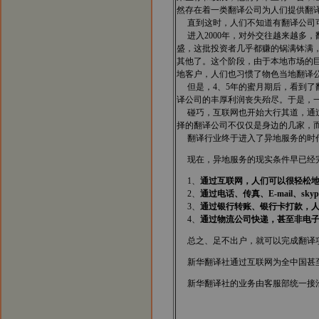
然存在着一类翻译公司为人们提供翻
直到这时，人们不知道有翻译公司可
进入2000年，对外交往越来越多
盛，这批投资者几乎都赚的锅满钵满
其他了。这个阶段，由于本地市场的
地客户，人们也习惯了物色当地翻译
但是，4、5年的蜜月期后，看到了
译公司的丰厚利润丧失殆尽。于是，
碰巧，互联网也开始大行其道，通过
择的翻译公司不仅仅是身边的几家，
翻译行业终于进入了异地服务的时
现在，异地服务的现实条件早已经
1、
通过互联网，人们可以很轻松
2、
通过电话、传真、E-mail、
3、
通过银行转账、银行卡打款，
4、
通过物流公司快递，甚至非电
总之、足不出户，就可以完成翻译项
新华翻译社通过互联网为全中国甚至
新华翻译社的业务由客服部统一接洽