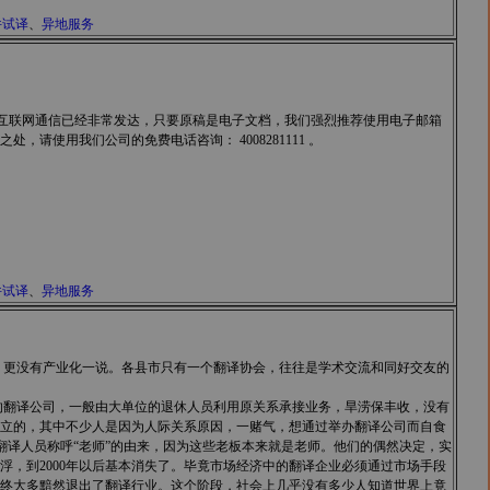
件试译
、
异地服务
认是否收妥。现在互联网通信已经非常发达，只要原稿是电子文档，我们强烈推荐使用电子邮箱
使用我们公司的免费电话咨询： 4008281111 。
件试译
、
异地服务
更没有产业化一说。各县市只有一个翻译协会，往往是学术交流和同好交友的
翻译公司，一般由大单位的退休人员利用原关系承接业务，旱涝保丰收，没有
立的，其中不少人是因为人际关系原因，一赌气，想通过举办翻译公司而自食
译人员称呼“老师”的由来，因为这些老板本来就是老师。他们的偶然决定，实
，到2000年以后基本消失了。毕竟市场经济中的翻译企业必须通过市场手段
终大多黯然退出了翻译行业。这个阶段，社会上几乎没有多少人知道世界上竟