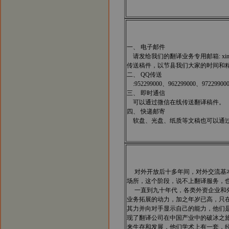
一、 电子邮件
请发给我们的翻译业务专用邮箱: xinh
传送稿件，以节县我们大家的时间和精力
二、 QQ传送
:952299000、962299000、97229900
三、 即时通信
可以通过微信在线传送翻译稿件。
四、 快递邮寄
软盘、光盘、纸质等文稿也可以通过
对外开放后十多年间，对外交流基本
场所，这个阶段，说不上翻译服务，
一直到九十年代，各类外资企业和外
业务拓展的动力，加之年岁已高，只
其力并向对手显示自己的能力，他们是
现了翻译公司在中国产业中的破冰之旅
来生存和发展，他们学术上有一套，