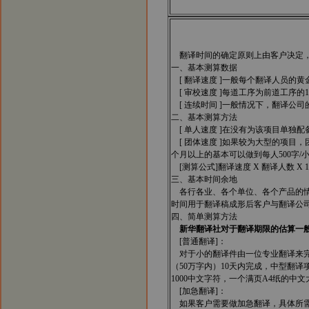
翻译时间的确定原则上由客户决定，
一、基本测算数据
[ 翻译速度 ]一般每个翻译人员的
[ 审校速度 ]每道工序为前道工序的1/
[ 连续时间 ]一般情况下，翻译公
二、基本测算方法
[ 单人速度 ]在没有为该项目单独
[ 团体速度 ]如果较为大型的项目
个月以上的基本可以做到每人500字/
[测算公式]翻译速度 X 翻译人数 X 1
三、基本时间余地
各行各业、各个单位、各个产品的情
时间用于翻译稿成形后客户与翻译公
四、简单测算方法
新华翻译社对于翻译期限的估算一般
[普通翻译]：
对于小的翻译件由一位专业翻译来完成
（50万字内）10天内完成，中型翻译
1000中文字符，一个满页A4纸的
[加急翻译]：
如果客户需要做加急翻译，具体所需