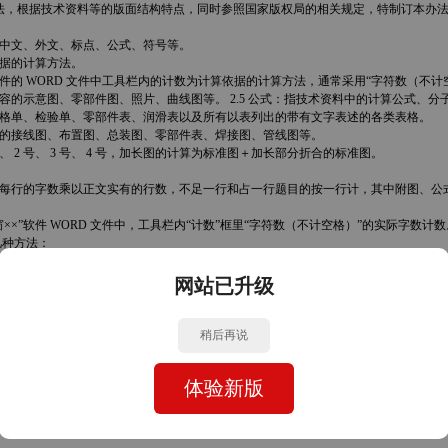
法，根据技术资料等的版面结构特点，同时参照国家版权局的相关规定，特制订本办
所有中文、外文、标点、公式、符号等。
依据的计算方法。
×”软件的 WORD 文件中工具栏内的计数为计算依据的计算方法，通常采用“字符数（不计
内容的示意图、零部件图、照片、曲线图等。 2.5 公式：指技术资料中的计算公式、分
类规格单、检验单、零部件表、润滑表以及所有以表列出的带有文字表述的各类表格。
图签的接线图、布置图、总装图、零部件表、焊接图、管线图等。
1 号、 2 号、 3 号、 4 号，加长图的计算为标准图＋加长部分折合的标准图。
版面每行的字数乘以正文实有的行数，不足一行和占一行题目的按一行计，其中附图、公式
视窗××”软件 WORD 文件中，工具栏内“计数”框里“字符数（不计空格）”的实际字
几种方法：
折半计算。
的剪贴和排版费用等应按图纸的幅面大小分别计算费用。
网站已升级
或译完的中文资料的字数为计算依据。
稍后再说
版面计字或电脑计字为基础，但在版面计字时，可以 1000 字为一个基数，尾数不足 1000 
计算方法同 2.1 和 2.2 款的相应规定。
体验新版
行按千字计算，不足 10 行的按 10 行计。
的计字标准，国家另有规定，按国家规定执行。 详情敬请垂询我们的翻译服务中心。 全国