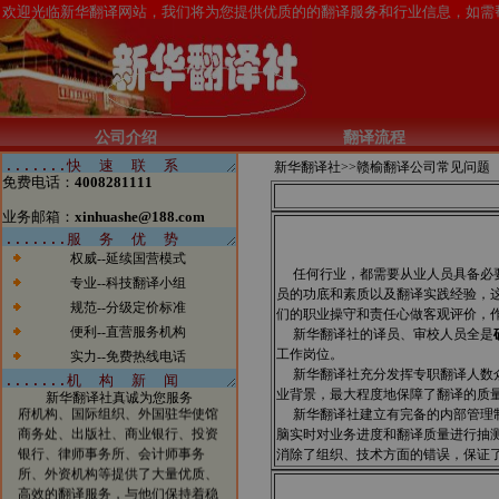
新闻1：当今电子商务的发展一日
公司介绍
翻译流程
千里，北京翻译公司如果有所作为
新华翻译社>>
赣榆翻译公司常见问题
的话也必须跟上时代的步伐。今
免费电话：
4008281111
天，我们已经看到太多的传统行业
涉足电子商务而大获成功的案例。
业务邮箱：
xinhuashe@188.com
我们希望在翻译行业，能够看到越
来越多的翻译公司借助电子商务一
权威--延续国营模式
步步发展壮大，在将来也能够出现
任何行业，都需要从业人员具备必
专业--科技翻译小组
北京翻译行业中的电子商务应用的
员的功底和素质以及翻译实践经验，
规范--分级定价标准
领军企业。
们的职业操守和责任心做客观评价，
新闻2：新华翻译社公司自成立以
便利--直营服务机构
新华翻译社的译员、审校人员全是
来已经成功为全球五百强企业、跨
工作岗位。
实力--免费热线电话
国公司、国内公司、国家部委、政
新华翻译社充分发挥专职翻译人数众
府机构、国际组织、外国驻华使馆
业背景，最大程度地保障了翻译的质
新华翻译社真诚为您服务
商务处、出版社、商业银行、投资
新华翻译社建立有完备的内部管理制
银行、律师事务所、会计师事务
脑实时对业务进度和翻译质量进行抽
所、外资机构等提供了大量优质、
消除了组织、技术方面的错误，保证
高效的翻译服务，与他们保持着稳
定的业务联系，业绩突出。