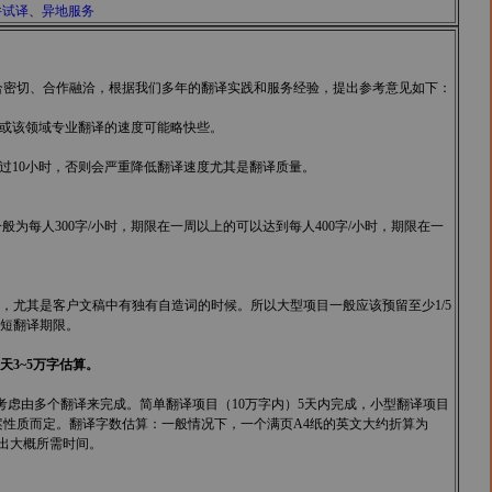
件试译
、
异地服务
合密切、合作融洽，根据我们多年的翻译实践和服务经验，提出参考意见如下：
译或该领域专业翻译的速度可能略快些。
超过10小时，否则会严重降低翻译速度尤其是翻译质量。
为每人300字/小时，期限在一周以上的可以达到每人400字/小时，期限在一
尤其是客户文稿中有独有自造词的时候。所以大型项目一般应该预留至少1/5
短翻译期限。
3~5万字估算。
以考虑由多个翻译来完成。简单翻译项目（10万字内）5天内完成，小型翻译项目
据个案性质而定。翻译字数估算：一般情况下，一个满页A4纸的英文大约折算为
计出大概所需时间。