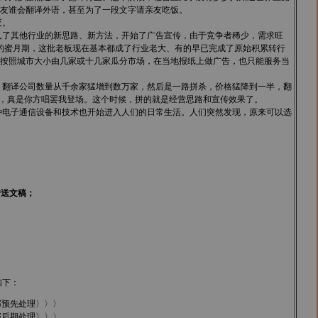
友谁会翻译外语，甚至为了一段文字请亲友吃饭。
灭。
入了其他行业的新思路、新方法，开始了广告宣传，由于竞争者稀少，需求旺
的蜜月期，这批老板现在基本都成了行业老大、有的早已完成了原始积累转行
按照城市大小由几家或十几家瓜分市场，在当地报纸上做广告，也只能服务当
，翻译公司数量从千余家猛增到数万家，然后是一路拼杀，价格猛降到一半，翻
闭，真是你方唱罢我登场。这个时候，拼的就是经营思路和宣传效果了。
电子通信设备和技术也开始进入人们的日常生活。人们突然发现，原来可以选
传送文稿；
如下：
部预先处理〉〉〉
部后期处理〉〉〉