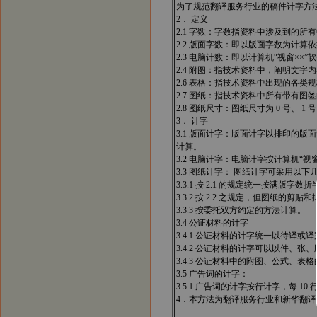
为了规范翻译服务行业的稿件计字方
2． 定义
2.1 字数：字数指资料中涉及到的
2.2 版面字数：即以版面字数为计算
2.3 电脑计数：即以计算机“视窗×
2.4 附图：指技术资料中，阐明文字
2.6 表格：指技术资料中出现的各
2.7 图纸：指技术资料中所有带有
2.8 图纸尺寸：图纸尺寸为 0 号、 
3． 计字
3.1 版面计字：版面计字以排印的
计算。
3.2 电脑计字：电脑计字按计算机“
3.3 图纸计字： 图纸计字可采用以下
3.3.1 按 2.1 的规定统一按满版字数
3.3.2 按 2.2 之规定，但图纸
3.3.3 按委托双方约定的方法计算。
3.4 公证材料的计字
3.4.1 公证材料的计字统一以待译
3.4.2 公证材料的计字可以以件、张、
3.4.3 公证材料中的附图、公式、表格的
3.5 广告词的计字：
3.5.1 广告词的计字按行计字，每 10 
4．本方法为翻译服务行业和新华翻译社