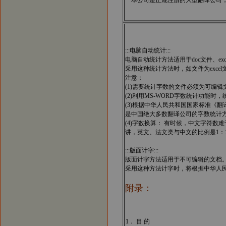
本公司是正规注册的大型翻译公司，
:::电脑自动统计:::
电脑自动统计方法适用于doc文件、ex
采用这种统计方法时，如文件为exce
注意：
(1)需要统计字数的文件必须为可编辑
(2)利用MS-WORD字数统计功
(3)根据中华人民共和国国家标准《翻译
是中国绝大多数翻译公司的字数统计
(4)字数换算： 有时候，中文字符
讲，英文、法文类与中文的比例是1：1.
:::版面计字:::
版面计字方法适用于不可编辑的文档
采用这种方法计字时，将根据中华人民共
附录：
1． 目 的