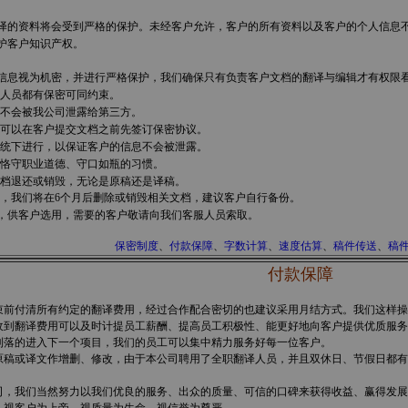
译的资料将会受到严格的保护。未经客户允许，客户的所有资料以及客户的个人信息
护客户知识产权。
信息视为机密，并进行严格保护，我们确保只有负责客户文档的翻译与编辑才有权限
人员都有保密可同约束。
不会被我公司泄露给第三方。
可以在客户提交文档之前先签订保密协议。
统下进行，以保证客户的信息不会被泄露。
恪守职业道德、守口如瓶的习惯。
档退还或销毁，无论是原稿还是译稿。
，我们将在6个月后删除或销毁相关文档，建议客户自行备份。
，供客户选用，需要的客户敬请向我们客服人员索取。
保密制度
、
付款保障
、
字数计算
、
速度估算
、
稿件传送
、
稿
付款保障
前付清所有约定的翻译费用，经过合作配合密切的也建议采用月结方式。我们这样操
收到翻译费用可以及时计提员工薪酬、提高员工积极性、能更好地向客户提供优质服务
利落的进入下一个项目，我们的员工可以集中精力服务好每一位客户。
稿或译文作增删、修改，由于本公司聘用了全职翻译人员，并且双休日、节假日都有
，我们当然努力以我们优良的服务、出众的质量、可信的口碑来获得收益、赢得发展