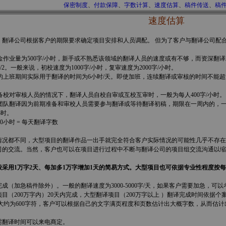
保密制度
、
付款保障
、
字数计算
、
速度估算
、
稿件传送
、
稿
速度估算
翻译公司根据客户的期限要求确定项目安排和人员调配。 但为了客户与翻译公司配
黄金作业量为500字/小时，新手或不熟悉该领域的翻译人员的速度或有不够，而资深翻
2。一般来说，初校速度为1000字/小时，复审速度为2000字/小时。
司的上班期间实际用于翻译的时间为6小时/天。即使加班，连续翻译或审核的时间不能
配备校对审核人员的情况下，翻译人员自校自审或互校互审时，一般为每人400字/小时。
，团队翻译因为前期准备和审校人员需要参与翻译或等待翻译初稿，期限在一周内的，一般
小时。
0小时 = 每天翻译字数
况都不同，大型项目的翻译作品一出手就完全符合客户实际情况的可能性几乎不存在，
司的交流。当然，客户也可以在项目进行过程中不断与翻译公司的项目组交流沟通以缩
采用1万字2天、每加多1万字增加1天的简易方式。大型项目也可依据专业性程度按每天
（加急稿件除外）。一般的翻译速度为3000-5000字/天，如果客户需要加急，可
项目（200万字内）20天内完成，大型翻译项目（200万字以上 ）翻译完成时间依
中文大约为600字符，客户可以根据自己的文字满页程度和页数估计出大概字数，从而估
翻译时间可以来电商定。