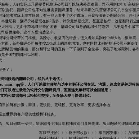
译服务，人们实际上只需要委托翻译公司就可以解决外语难题，而不用到处打听亲朋好
以委托，翻译公司也不知道谁需要翻译服务，结果早期的民营翻译公司几乎全军覆
，翻译需求实际上非常旺盛，有一些人看中了这个市场，开始投资创办翻译公司，并引
，本世纪初，翻译价格是现在的2倍多，计价竟然是按页、甚至是按行，这是翻译行业
巨大利润，更由于跨地域经营的困难，翻译公司服务的地域性特别强，几乎是各个城市
公司提供服务。这个习惯沿袭至今。
翻译公司经营的门槛低、风险小、收益高的特点，进入者如风刮过中华大地，数年间
一方面，新办翻译公司每年按20%以上的速度增加，也有同样比例的翻译公司不断倒
网络营销的渠道，部分翻译公司的宣传一下子做到了全世界，突破了地域限制，各种
而是全国范围都可以利用。
代！
完备了：
地找到候选的翻译公司，然后从中选优；
skype、msn、qq等，人们可以很方便地与选中的翻译公司交流、沟通，达成交易并远程
人们可以通过最近的银行交付翻译费用，甚至连支票都可以全国通用；
子文档和票据都可以轻松地交接，至多隔天即可快递到位。
目的所有步骤，而且，更快捷、更轻松、更有效率、更多选择余地。
全世界的客户提供优质翻译服务。
，项目部统一安排，翻译部各个项目组和辅佐部门具体作业。项目翻译的详细流程
客服部接洽〉〉〉财务部收款〉〉〉项目部安排〉〉〉品管
翻译部翻译〉〉〉校对部校对〉〉〉审核部审阅〉〉〉技术