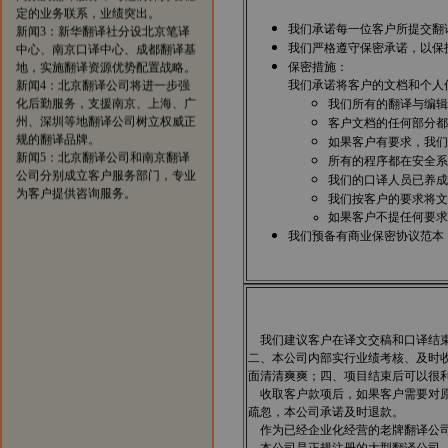
新闻3：新华翻译社分设北京笔译
中心、南京口译中心、成都翻译基
我们承诺每一位客户所提交翻
地，实施翻译资源优势配置战略。
我们严格遵守保密承诺，以保
新闻4：北京翻译公司将进一步强
保密措施：
化后勤服务，支援南京、上海、广
我们承诺将客户的文档和个人
州、深圳等地翻译公司树立权威正
我们所有的翻译与编辑
规的翻译品牌。
客户文档的任何部分都
新闻5：北京翻译公司和南京翻译
如果客户有要求，我们
公司分别成立客户服务部门，专业
所有的程序都在安全系
为客户提供咨询服务。
我们的口译人员已养成
我们按客户的要求将文
如果客户不提任何要求
我们预备有商业保密协议范本
我们建议客户在译文交稿和口译结束
二、本公司内部实行业绩考核、及时
面清清爽爽；四、项目结束后可以很
收取客户款项后，如果客户需要对原
疏忽，本公司承诺及时退款。
作为已经企业化经营的老牌翻译公司