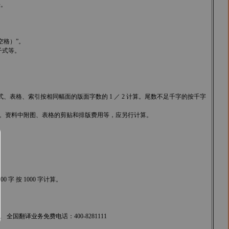
法。
空格）”。
子式等。
、表格、索引按相同幅面的版面字数的 1 ／ 2 计算。尾数不足千字的按千字
数计数。资料中附图、表格的剪贴和排版费用等，应另行计算。
字 按 1000 字计算。
翻译业务免费电话：400-8281111