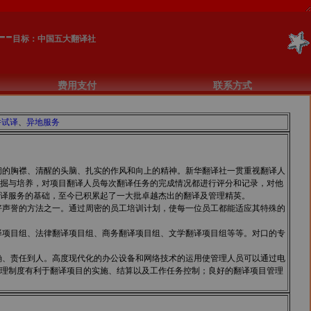
--
目标：中国五大翻译社
费用支付
联系方式
件试译
、
异地服务
阔的胸襟、清醒的头脑、扎实的作风和向上的精神。新华翻译社一贯重视翻译人
掘与培养，对项目翻译人员每次翻译任务的完成情况都进行评分和记录，对他
译服务的基础，至今已积累起了一大批卓越杰出的翻译及管理精英。
好声誉的方法之一。通过周密的员工培训计划，使每一位员工都能适应其特殊的
译项目组、法律翻译项目组、商务翻译项目组、文学翻译项目组等等。对口的专
、责任到人。高度现代化的办公设备和网络技术的运用使管理人员可以通过电
理制度有利于翻译项目的实施、结算以及工作任务控制；良好的翻译项目管理