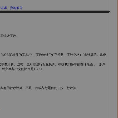
件试译
、
异地服务
件里统计字数。
。
MS WORD”软件的工具栏中“字数统计”的“字符数（不计空格）”来计算的。这也
外文字数计价。这时，也可以进行相互换算。根据我们多年的翻译经验，一般来
、韩文类与中文的比例是1.3：1。
以全部实有的行数计算，不足一行或占行题目的，按一行计算。
行