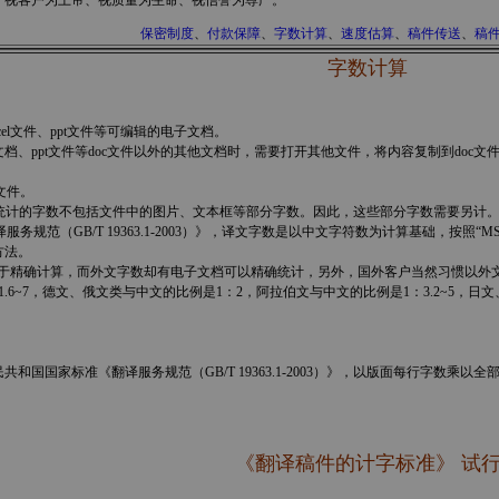
视客户为上帝、视质量为生命、视信誉为尊严。
保密制度
、
付款保障
、
字数计算
、
速度估算
、
稿件传送
、
稿
字数计算
cel文件、ppt文件等可编辑的电子文档。
l文档、ppt文件等doc文件以外的其他文档时，需要打开其他文件，将内容复制到doc文
文件。
能时，统计的字数不包括文件中的图片、文本框等部分字数。因此，这些部分字数需要另计
服务规范（GB/T 19363.1-2003）》，译文字数是以中文字符数为计算基础，按照“
方法。
数难于精确计算，而外文字数却有电子文档可以精确统计，另外，国外客户当然习惯以
6~7，德文、俄文类与中文的比例是1：2，阿拉伯文与中文的比例是1：3.2~5，日文
。
和国国家标准《翻译服务规范（GB/T 19363.1-2003）》，以版面每行字数乘
《翻译稿件的计字标准》 试