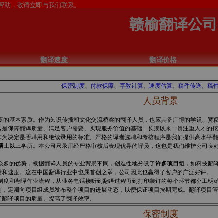
赣榆翻译公司
翻译速度
翻译价格
保密制度
、
付款保障
、
字数计算
、
速度估算
、
稿件传送
、
稿
人员背景
要的基本素质。作为知识传播和文化交流桥梁的翻译人员，也应具备广博的学识、宽
这是保障翻译质量、满足客户需要、实现服务价值的基础，长期以来一贯注重人才的挖
作为决定是否聘用和继续录用的标准。严格的译者选聘和考核程序是我们提供高水平翻
硕士以上
学历。本公司只录用经严格审核后表现优异的译员，这也是我们维护公司良
多的优势，根据翻译人员的专业背景不同，创造性地分设了
许多项目组
，如科技翻
量和速度。这在中国翻译行业中也属首创之举，公司因此也赢得了客户的广泛好评。
度和翻译作业流程，从业务电话接听到翻译过程再到打印装订的每个环节都分工明确
测，定期向项目组成员发布整个项目的进展动态，以便保证项目按期完成。翻译项目管
了翻译项目的质量、提高了翻译效率。
保密制度