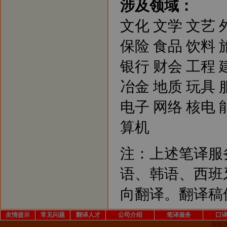
涉及领域：
文化 文学 文艺 
保险 食品 饮料 
银行 财会 工程 
冶金 地质 玩具 
电子 网络 核电 
算机
注：上述笔译服
语、韩语、西班
向翻译。翻译稿件
友情提示
常见问题
翻译人才
公司介绍
笔译服务
口
版权