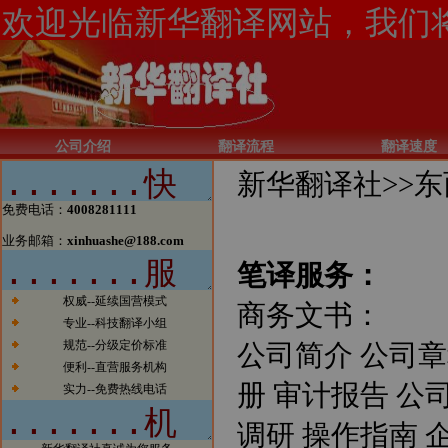
天，我们已经看到太多的传统行业
涉足电子商务而大获成功的案例。
我们希望在翻译行业，能够看到越
来越多的翻译公司借助电子商务一
步步发展壮大，在将来也能够出现
北京翻译行业中的电子商务应用的
领军企业。
新闻2：新华翻译社公司自成立以
公司介绍
翻译流程
翻译速度
来已经成功为全球五百强企业、跨
国公司、国内公司、国家部委、政
新华翻译社>>
东
府机构、国际组织、外国驻华使馆
商务处、出版社、商业银行、投资
免费电话：
4008281111
银行、律师事务所、会计师事务
所、外资机构等提供了大量优质、
业务邮箱：
xinhuashe@188.com
高效的翻译服务，与他们保持着稳
笔译服务：
定的业务联系，业绩突出。
新闻3：新华翻译社分设北京笔译
权威--延续国营模式
商务文书：
中心、南京口译中心、成都翻译基
专业--科技翻译小组
地，实施翻译资源优势配置战略。
新闻4：北京翻译公司将进一步强
规范--分级定价标准
公司简介 公司章
化后勤服务，支援南京、上海、广
便利--直营服务机构
州、深圳等地翻译公司树立权威正
册 审计报告 公
实力--免费热线电话
规的翻译品牌。
新闻5：北京翻译公司和南京翻译
调研 操作指南 
公司分别成立客户服务部门，专业