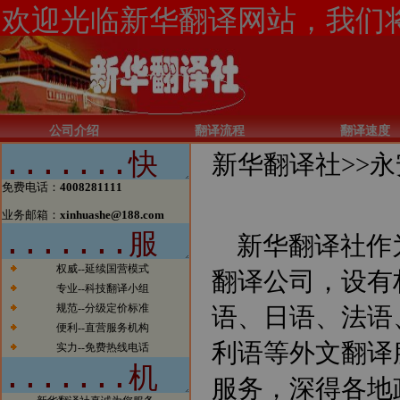
公司介绍
翻译流程
翻译速度
新华翻译社>>
永
免费电话：
4008281111
业务邮箱：
xinhuashe@188.com
新华翻译社作
权威--延续国营模式
翻译公司，设有
专业--科技翻译小组
规范--分级定价标准
语、日语、法语
便利--直营服务机构
利语等外文翻译
实力--免费热线电话
服务，深得各地