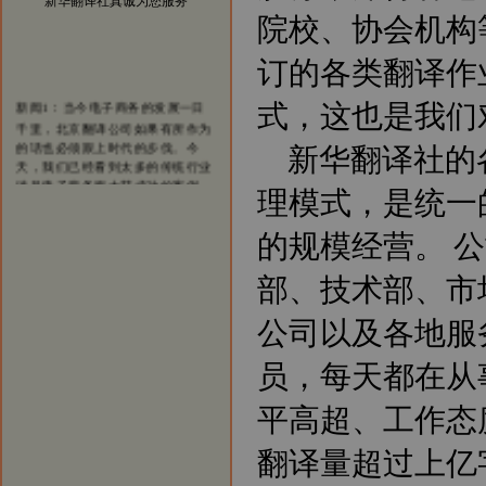
新华翻译社真诚为您服务
院校、协会机构
订的各类翻译作
新闻1：当今电子商务的发展一日
式，这也是我们
千里，北京翻译公司如果有所作为
的话也必须跟上时代的步伐。今
新华翻译社的
天，我们已经看到太多的传统行业
涉足电子商务而大获成功的案例。
我们希望在翻译行业，能够看到越
理模式，是统一
来越多的翻译公司借助电子商务一
步步发展壮大，在将来也能够出现
的规模经营。 
北京翻译行业中的电子商务应用的
领军企业。
部、技术部、市
新闻2：新华翻译社公司自成立以
来已经成功为全球五百强企业、跨
公司以及各地服
国公司、国内公司、国家部委、政
府机构、国际组织、外国驻华使馆
员，每天都在从
商务处、出版社、商业银行、投资
银行、律师事务所、会计师事务
所、外资机构等提供了大量优质、
平高超、工作态
高效的翻译服务，与他们保持着稳
定的业务联系，业绩突出。
翻译量超过上亿
新闻3：新华翻译社分设北京笔译
中心、南京口译中心、成都翻译基