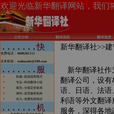
公司介绍
翻译流程
翻译速度
新华翻译社>>
建
免费电话：
4008281111
业务邮箱：
xinhuashe@188.com
新华翻译社作
权威--延续国营模式
翻译公司，设有
专业--科技翻译小组
规范--分级定价标准
语、日语、法语
便利--直营服务机构
利语等外文翻译
实力--免费热线电话
服务，深得各地