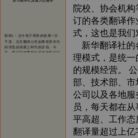
新华翻译社真诚为您服务
院校、协会机构
订的各类翻译作
式，这也是我们
新闻1：当今电子商务的发展一日
千里，北京翻译公司如果有所作为
新华翻译社的
的话也必须跟上时代的步伐。今
天，我们已经看到太多的传统行业
涉足电子商务而大获成功的案例。
理模式，是统一
我们希望在翻译行业，能够看到越
来越多的翻译公司借助电子商务一
的规模经营。 
步步发展壮大，在将来也能够出现
北京翻译行业中的电子商务应用的
部、技术部、市
领军企业。
新闻2：新华翻译社公司自成立以
公司以及各地服
来已经成功为全球五百强企业、跨
国公司、国内公司、国家部委、政
府机构、国际组织、外国驻华使馆
员，每天都在从
商务处、出版社、商业银行、投资
银行、律师事务所、会计师事务
平高超、工作态
所、外资机构等提供了大量优质、
高效的翻译服务，与他们保持着稳
翻译量超过上亿
定的业务联系，业绩突出。
新闻3：新华翻译社分设北京笔译