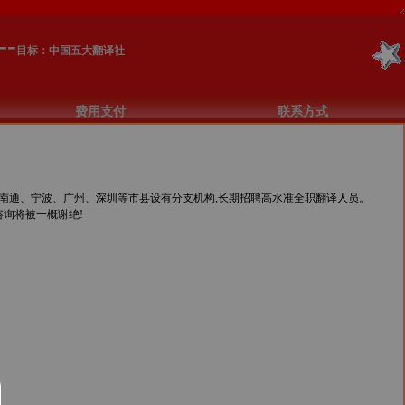
--
目标：中国五大翻译社
费用支付
联系方式
通、宁波、广州、深圳等市县设有分支机构,长期招聘高水准全职翻译人员。
话咨询将被一概谢绝!
。