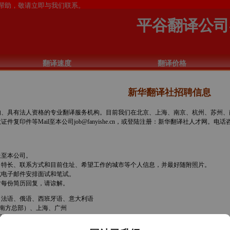
平谷翻译公司
翻译速度
翻译价格
新华翻译社招聘信息
、具有法人资格的专业翻译服务机构。目前我们在北京、上海、南京、杭州、苏州、南
复印件等Mail至本公司job@fanyishe.cn，或登陆注册：新华翻译社人才网。电
送至本公司。
位、特长、联系方式和目前住址、希望工作的城市等个人信息，并最好随附照片。
或电子邮件安排面试和笔试。
对每份简历回复，请谅解。
、法语、俄语、西班牙语、意大利语
（南方总部）、上海、广州
保达到客户和公司设定的质量标准。负责电子文档的翻译、校对以及格式等后期处理