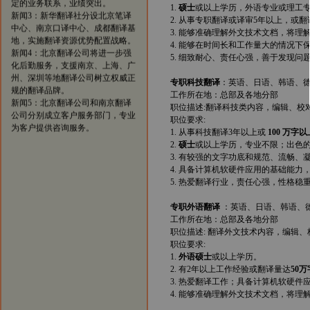
1.
硕士
或以上学历，外语专业或理工
新闻3：新华翻译社分设北京笔译
2. 从事专职翻译或译审5年以上，或翻
中心、南京口译中心、成都翻译基
3. 能够准确理解外文技术文档，将
地，实施翻译资源优势配置战略。
4. 能够在时间长和工作量大的情况
新闻4：北京翻译公司将进一步强
5. 细致耐心、责任心强，善于发现
化后勤服务，支援南京、上海、广
州、深圳等地翻译公司树立权威正
专职科技翻译
：英语、日语、韩语、
规的翻译品牌。
工作所在地：总部及各地分部
新闻5：北京翻译公司和南京翻译
职位描述:翻译科技类内容，编辑、校
公司分别成立客户服务部门，专业
职位要求:
为客户提供咨询服务。
1. 从事科技翻译3年以上或
100 万字以
2.
硕士
或以上学历，专业不限；出色
3. 有较强的文字功底和规范、流畅
4. 具备计算机软硬件应用的基础能力，能
5. 热爱翻译行业，责任心强，性格稳
专职外语翻译
：英语、日语、韩语、
工作所在地：总部及各地分部
职位描述: 翻译外文技术内容，编辑
职位要求:
1.
外语硕士
或以上学历。
2. 有2年以上工作经验或翻译量达
50
3. 热爱翻译工作；具备计算机软硬件应用
4. 能够准确理解外文技术文档，将