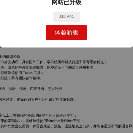
网站已升级
专业（计算机、通讯、自动化、电子等），或有参与大型翻译项目的经历；
译量达
200万字以上
；
理解的中外文含义用另一种语言规范、流畅、凝练地表达出来，并且能够适应不同的语言
稍后再说
下保持对文字的敏感，具有较强的学习和接受新知识的能力以及钻研精神；
问题并独立解决，具有良好的沟通能力、优秀的职业素养，具有团队合作精神。
体验新版
德语、法语、俄语、西班牙语、意大利语
对译文。
上
的翻译经验；
的中外文功底，具有国外工作、学习经历和科技行业工作背景者优先；
、凝练、出色的中外文表达能力；能够适应不同的语言风格要求；
够熟练使用 Trados 工具；
重细腻；具有团队合作精神。
德语、法语、俄语、西班牙语、意大利语
、校对译文，确保达到客户和公司设定的质量标准。
万字以上
，有很强的外语理解能力和汉语表达能力；
的基础能力，能够熟练使用Windows及Office产品；
理解的中外文含义用另一种语言规范、流畅、凝练地表达出来，并能够适应不同的语言风