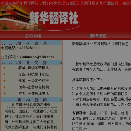
新闻1：当今电子商务的发展一日
公司介绍
翻译流程
千里，北京翻译公司如果有所作为
新华翻译社>>
平谷翻译人才招聘信息
的话也必须跟上时代的步伐。今
免费电话：
4008281111
天，我们已经看到太多的传统行业
涉足电子商务而大获成功的案例。
业务邮箱：
xinhuashe@188.com
我们希望在翻译行业，能够看到越
新华翻译社是经政府部门批准注册的
来越多的翻译公司借助电子商务一
权威--延续国营模式
有意者请将个人简历、工作经历、有效证件
步步发展壮大，在将来也能够出现
专业--科技翻译小组
北京翻译行业中的电子商务应用的
具体应聘程序如下：
规范--分级定价标准
领军企业。
便利--直营服务机构
新闻2：新华翻译社公司自成立以
1. 请将个人简历以电子邮件的形式发
来已经成功为全球五百强企业、跨
实力--免费热线电话
2. 在个人简历中注明自己的应聘职
国公司、国内公司、国家部委、政
3. 对于初选合格者，我们会通过电话
府机构、国际组织、外国驻华使馆
新华翻译社真诚为您服务
4. 由于每天接受到大量的简历，恕不
商务处、出版社、商业银行、投资
专职译审
：英语、日语、韩语、德语
银行、律师事务所、会计师事务
工作所在地：北京(北方总部)、南京
所、外资机构等提供了大量优质、
职位描述:翻译、编辑、校对译文，确
高效的翻译服务，与他们保持着稳
职位要求:
定的业务联系，业绩突出。