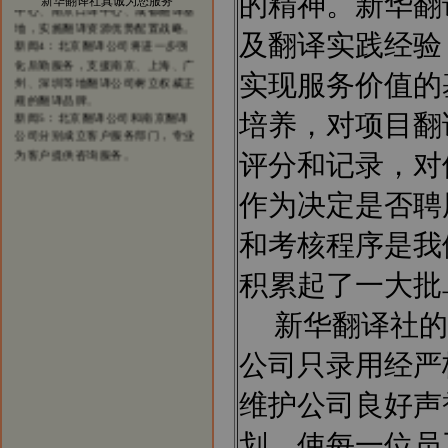
的精神。新华翻
新华翻译社真诚为您服务
新闻4：北京翻译公司将进一步强
化后勤服务，支援南京、上海、广
及翻译实践经验
州、深圳等地翻译公司树立权威正
规的翻译品牌。
实现服务价值的
新闻5：北京翻译公司和南京翻译
公司分别成立客户服务部门，专业
为客户提供咨询服务。
培养，对项目翻
评分和记录，对
作为决定是否聘
和考核程序是我
积累起了一大批
新华翻译社的
公司只录用经严
维护公司良好声
划，使每一位员