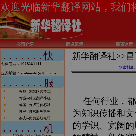
新闻1：当今电子商务的发展一日
千里，北京翻译公司如果有所作为
的话也必须跟上时代的步伐。今
天，我们已经看到太多的传统行业
涉足电子商务而大获成功的案例。
公司介绍
翻译流程
翻译速度
我们希望在翻译行业，能够看到越
来越多的翻译公司借助电子商务一
新华翻译社>>
昌
步步发展壮大，在将来也能够出现
北京翻译行业中的电子商务应用的
免费电话：
4008281111
领军企业。
保密制度
新闻2：新华翻译社公司自成立以
业务邮箱：
xinhuashe@188.com
来已经成功为全球五百强企业、跨
国公司、国内公司、国家部委、政
府机构、国际组织、外国驻华使馆
权威--延续国营模式
商务处、出版社、商业银行、投资
专业--科技翻译小组
任何行业，都
银行、律师事务所、会计师事务
规范--分级定价标准
所、外资机构等提供了大量优质、
为知识传播和文
高效的翻译服务，与他们保持着稳
便利--直营服务机构
定的业务联系，业绩突出。
实力--免费热线电话
新闻3：新华翻译社分设北京笔译
的学识、宽阔的
中心、南京口译中心、成都翻译基
地，实施翻译资源优势配置战略。