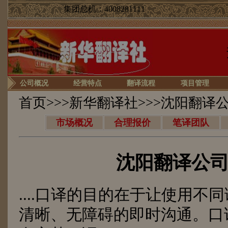
集团总机：4008281111
公司概况
经营特点
翻译流程
项目管理
首页
>>>
新华翻译社
>>>沈阳翻译
市场概况
合理报价
笔译团队
沈阳翻译公
....口译的目的在于让使用不
清晰、无障碍的即时沟通。口