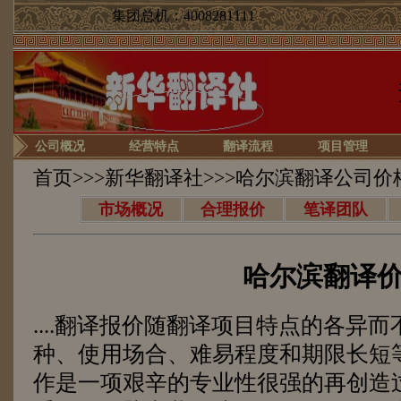
集团总机：4008281111
公司概况
经营特点
翻译流程
项目管理
首页
>>>
新华翻译社
>>>哈尔滨翻译公司价
市场概况
合理报价
笔译团队
哈尔滨翻译
....翻译报价随翻译项目特点的各异
种、使用场合、难易程度和期限长短
作是一项艰辛的专业性很强的再创造