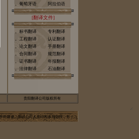
。葡萄牙语
阿拉伯语
[翻译文件]
。标书翻译
专利翻译
。工程翻译
认证翻译
。论文翻译
手册翻译
。合同翻译
规范翻译
。证书翻译
年报翻译
。法律翻译
石油翻译
贵阳翻译公司版权所有
学科建设。翻译公司人员结构布局合理，包括专职翻译、译审、校对、编辑、排版工