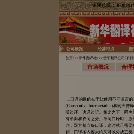
集团总机：40082811
公司概况
经营特点
翻
首页
>>>
新华翻译社
>>>贵阳翻译公司口译
市场概况
合理
....口译的目的在于让使用不同语
(Consecutive Interpretation)
听边译、边译边听。
相比之下，同声
有单向和双向之分。单向口译时，原
判，双方都自备口译，这时就只需要
销。口译按内容大约又可以分成三类