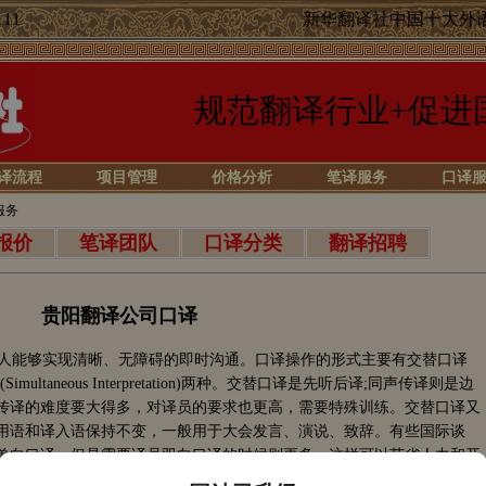
11
新华翻译社中国十大外
规范翻译行业+促进
译流程
项目管理
价格分析
笔译服务
口译
服务
报价
笔译团队
口译分类
翻译招聘
贵阳翻译公司口译
言的人能够实现清晰、无障碍的即时沟通。口译操作的形式主要有交替口译
和同声传译(Simultaneous Interpretation)两种。交替口译是先听后译;同声传译则是边
传译的难度要大得多，对译员的要求也更高，需要特殊训练。交替口译又
用语和译入语保持不变，一般用于大会发言、演说、致辞。有些国际谈
单向口译。但是需要译员双向口译的时候则更多，这样可以节省人力和开
，其要求又稍有不同。第一类是一般生活口译(包括旅游、接待、购物一