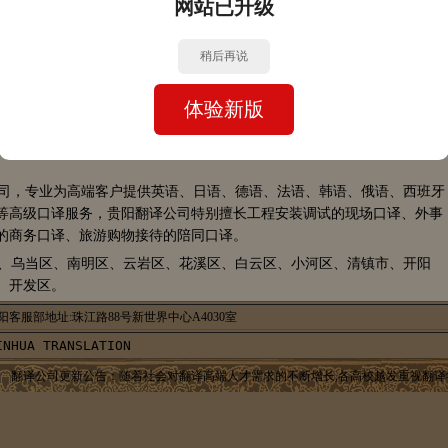
网站已升级
的是对方的文化传统、风俗习惯等问题。第二类是一般专业交流的翻译，这
法。第三类是涉及外交、对外谈判等重大方针政策的口译，灵活性就极
稍后再说
译法，不但用词和表达法不能错，连时态也不能错。口译员从听懂一方的
管时间很短，却经过了理解分析、记忆、重新组织的复杂过程，需要具有
面和良好的心理素质以及政治道德素养。
体验新版
新华贵阳翻译公司
译公司，专业为高端客户提供英语、日语、德语、法语、韩语、俄语、西班牙
等高级口译服务，贵阳翻译公司特别擅长工程安装调试的现场口译、外事
的商务口译、旅游购物接待的陪同口译。
阳市、乌当区、南明区、云岩区、花溪区、白云区、小河区、清镇市、开阳
、开发区。
阳客服部地址:珠江路88号新世界中心A4030室
翻译公司更新公告：随着社会对翻译高端人才需求的不断增长,各高校越发重视翻译