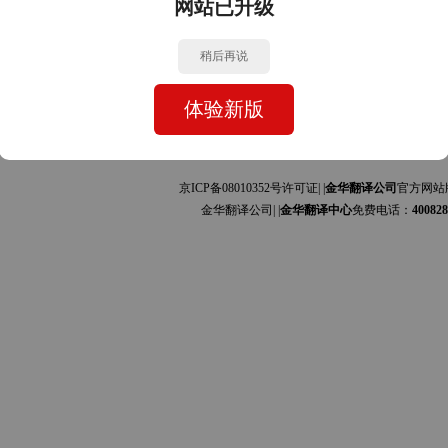
网站已升级
中文的互译]
中文的互译]
稍后再说
体验新版
京ICP备08010352号许可证| |
金华翻译公司
官方网站
金华翻译公司| |
金华翻译中心
免费电话：
400828