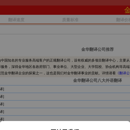
翻译速度
质量标准
翻译价
金华翻译公司推荐
中国知名的专业服务高端客户的正规翻译公司，设有权威的多项目翻译中心，主要从
译服务，深得金华地区各政府部门、事业单位、大型企业、大学院校、协会机构等高端
规范金华翻译企业的探索之一，这也是我们对金华翻译事业的贡献。详情请看
《翻译公
金华翻译公司八大外语翻译
译]
译]
译]
译]
译]
译]