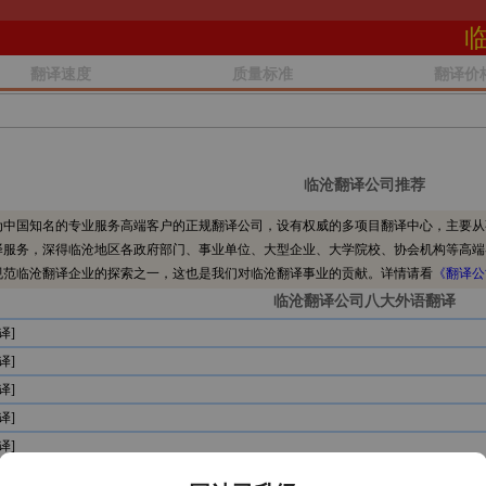
翻译速度
质量标准
翻译价
临沧翻译公司推荐
中国知名的专业服务高端客户的正规翻译公司，设有权威的多项目翻译中心，主要从
译服务，深得临沧地区各政府部门、事业单位、大型企业、大学院校、协会机构等高端
规范临沧翻译企业的探索之一，这也是我们对临沧翻译事业的贡献。详情请看
《翻译公
临沧翻译公司八大外语翻译
译]
译]
译]
译]
译]
译]