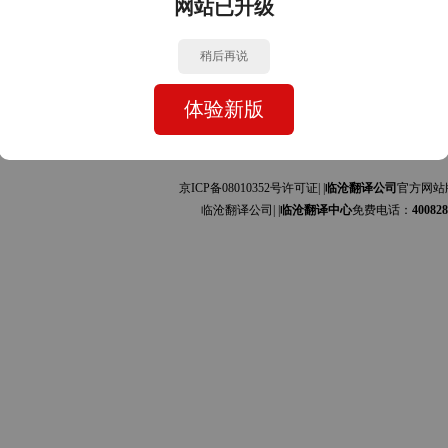
网站已升级
中文的互译]
中文的互译]
稍后再说
体验新版
京ICP备08010352号许可证| |
临沧翻译公司
官方网站
临沧翻译公司| |
临沧翻译中心
免费电话：
400828