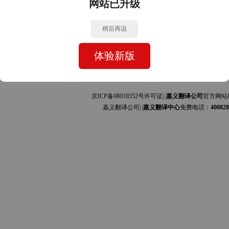
网站已升级
中文的互译]
中文的互译]
稍后再说
体验新版
京ICP备08010352号许可证| |
嘉义翻译公司
官方网站
嘉义翻译公司| |
嘉义翻译中心
免费电话：
400828