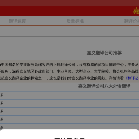
翻译速度
质量标准
翻译价
嘉义翻译公司推荐
中国知名的专业服务高端客户的正规翻译公司，设有权威的多项目翻译中心，主要从
译服务，深得嘉义地区各政府部门、事业单位、大型企业、大学院校、协会机构等高端
规范嘉义翻译企业的探索之一，这也是我们对嘉义翻译事业的贡献。详情请看
《翻译公
嘉义翻译公司八大外语翻译
译]
译]
译]
译]
译]
译]