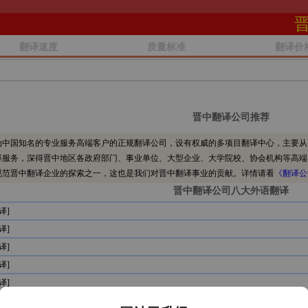
翻译速度
质量标准
翻译价
晋中翻译公司推荐
中国知名的专业服务高端客户的正规翻译公司，设有权威的多项目翻译中心，主要从
译服务，深得晋中地区各政府部门、事业单位、大型企业、大学院校、协会机构等高端
规范晋中翻译企业的探索之一，这也是我们对晋中翻译事业的贡献。详情请看
《翻译公
晋中翻译公司八大外语翻译
译]
译]
译]
译]
译]
译]