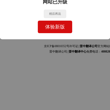
网站已升级
中文的互译]
中文的互译]
稍后再说
体验新版
京ICP备08010352号许可证| |
晋中翻译公司
官方网站
晋中翻译公司| |
晋中翻译中心
免费电话：
400828