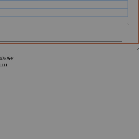
版权所有
1111