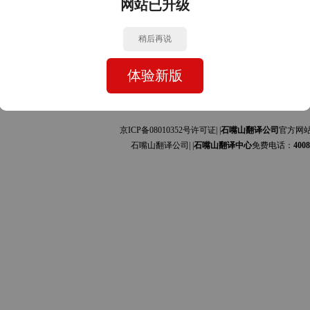
网站已升级
与中文的互译]
与中文的互译]
稍后再说
司
体验新版
京ICP备08010352号许可证| |
石嘴山翻译公司
官方网
石嘴山翻译公司| |
石嘴山翻译中心
免费电话：
4008