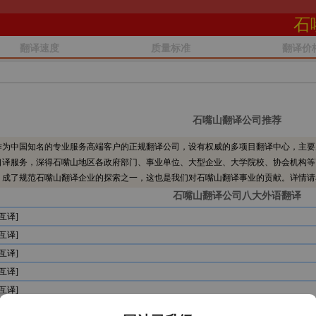
石
翻译速度
质量标准
翻译价
石嘴山翻译公司推荐
为中国知名的专业服务高端客户的正规翻译公司，设有权威的多项目翻译中心，主要
口译服务，深得石嘴山地区各政府部门、事业单位、大型企业、大学院校、协会机构等
，成了规范石嘴山翻译企业的探索之一，这也是我们对石嘴山翻译事业的贡献。详情请
石嘴山翻译公司八大外语翻译
互译]
互译]
互译]
互译]
互译]
互译]