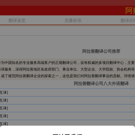
阿
翻译速度
质量标准
翻译价
阿拉善翻译公司推荐
为中国知名的专业服务高端客户的正规翻译公司，设有权威的多项目翻译中心，主要
口译服务，深得阿拉善地区各政府部门、事业单位、大型企业、大学院校、协会机构等
，成了规范阿拉善翻译企业的探索之一，这也是我们对阿拉善翻译事业的贡献。详情请
阿拉善翻译公司八大外语翻译
互译]
互译]
互译]
互译]
互译]
互译]