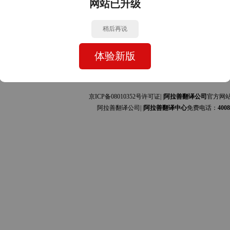
网站已升级
与中文的互译]
与中文的互译]
稍后再说
司
体验新版
京ICP备08010352号许可证| |
阿拉善翻译公司
官方网
阿拉善翻译公司| |
阿拉善翻译中心
免费电话：
4008