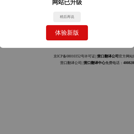
网站已升级
中文的互译]
中文的互译]
稍后再说
体验新版
京ICP备08010352号许可证| |
营口翻译公司
官方网站
营口翻译公司| |
营口翻译中心
免费电话：
400828