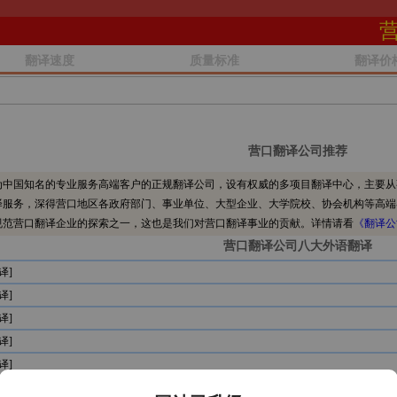
翻译速度
质量标准
翻译价
营口翻译公司推荐
中国知名的专业服务高端客户的正规翻译公司，设有权威的多项目翻译中心，主要从
译服务，深得营口地区各政府部门、事业单位、大型企业、大学院校、协会机构等高端
规范营口翻译企业的探索之一，这也是我们对营口翻译事业的贡献。详情请看
《翻译公
营口翻译公司八大外语翻译
译]
译]
译]
译]
译]
译]