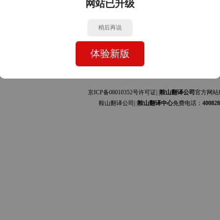
网站已升级
中文的互译]
中文的互译]
稍后再说
体验新版
京ICP备08010352号许可证| |
鞍山翻译公司
官方网站
鞍山翻译公司| |
鞍山翻译中心
免费电话：
400828