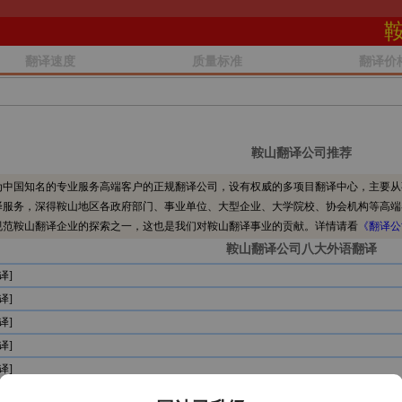
翻译速度
质量标准
翻译价
鞍山翻译公司推荐
中国知名的专业服务高端客户的正规翻译公司，设有权威的多项目翻译中心，主要从
译服务，深得鞍山地区各政府部门、事业单位、大型企业、大学院校、协会机构等高端
规范鞍山翻译企业的探索之一，这也是我们对鞍山翻译事业的贡献。详情请看
《翻译公
鞍山翻译公司八大外语翻译
译]
译]
译]
译]
译]
译]