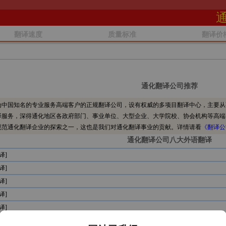
翻译速度
质量标准
翻译价
通化翻译公司推荐
中国知名的专业服务高端客户的正规翻译公司，设有权威的多项目翻译中心，主要从
译服务，深得通化地区各政府部门、事业单位、大型企业、大学院校、协会机构等高端
规范通化翻译企业的探索之一，这也是我们对通化翻译事业的贡献。详情请看
《翻译公
通化翻译公司八大外语翻译
译]
译]
译]
译]
译]
译]