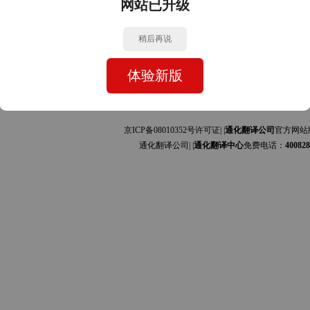
网站已升级
中文的互译]
中文的互译]
稍后再说
体验新版
京ICP备08010352号许可证| |
通化翻译公司
官方网站
通化翻译公司| |
通化翻译中心
免费电话：
400828