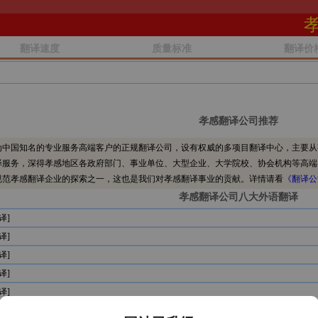
翻译速度
质量标准
翻译价
孝感翻译公司推荐
中国知名的专业服务高端客户的正规翻译公司，设有权威的多项目翻译中心，主要从
译服务，深得孝感地区各政府部门、事业单位、大型企业、大学院校、协会机构等高端
规范孝感翻译企业的探索之一，这也是我们对孝感翻译事业的贡献。详情请看
《翻译公
孝感翻译公司八大外语翻译
译]
译]
译]
译]
译]
译]