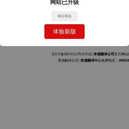
网站已升级
中文的互译]
中文的互译]
稍后再说
体验新版
京ICP备08010352号许可证| |
孝感翻译公司
官方网站
孝感翻译公司| |
孝感翻译中心
免费电话：
400828