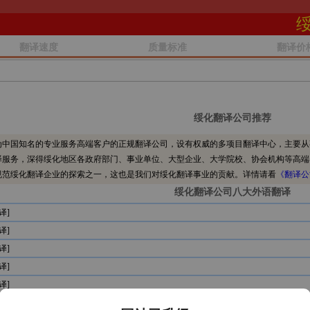
翻译速度
质量标准
翻译价
绥化翻译公司推荐
中国知名的专业服务高端客户的正规翻译公司，设有权威的多项目翻译中心，主要从
译服务，深得绥化地区各政府部门、事业单位、大型企业、大学院校、协会机构等高端
规范绥化翻译企业的探索之一，这也是我们对绥化翻译事业的贡献。详情请看
《翻译公
绥化翻译公司八大外语翻译
译]
译]
译]
译]
译]
译]