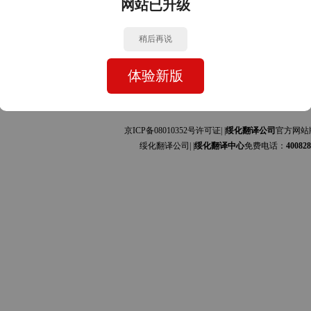
网站已升级
中文的互译]
中文的互译]
稍后再说
体验新版
京ICP备08010352号许可证| |
绥化翻译公司
官方网站
绥化翻译公司| |
绥化翻译中心
免费电话：
400828