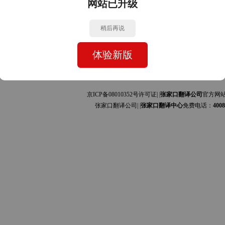
网站已升级
与中文的互译]
与中文的互译]
稍后再说
司
体验新版
京ICP备08010352号许可证| |
张家口翻译公司
官方网
张家口翻译公司| |
张家口翻译中心
免费电话：
4008