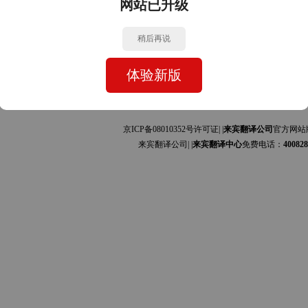
网站已升级
中文的互译]
中文的互译]
稍后再说
体验新版
京ICP备08010352号许可证| |
来宾翻译公司
官方网站
来宾翻译公司| |
来宾翻译中心
免费电话：
400828