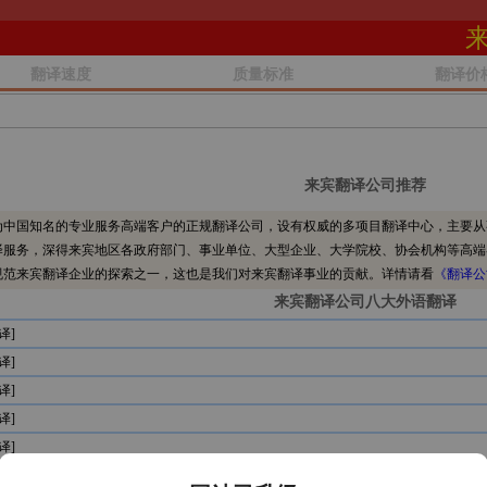
翻译速度
质量标准
翻译价
来宾翻译公司推荐
中国知名的专业服务高端客户的正规翻译公司，设有权威的多项目翻译中心，主要从
译服务，深得来宾地区各政府部门、事业单位、大型企业、大学院校、协会机构等高端
规范来宾翻译企业的探索之一，这也是我们对来宾翻译事业的贡献。详情请看
《翻译公
来宾翻译公司八大外语翻译
译]
译]
译]
译]
译]
译]