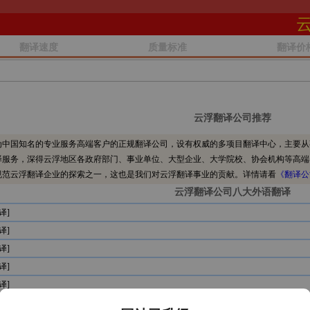
翻译速度
质量标准
翻译价
云浮翻译公司推荐
中国知名的专业服务高端客户的正规翻译公司，设有权威的多项目翻译中心，主要从
译服务，深得云浮地区各政府部门、事业单位、大型企业、大学院校、协会机构等高端
规范云浮翻译企业的探索之一，这也是我们对云浮翻译事业的贡献。详情请看
《翻译公
云浮翻译公司八大外语翻译
译]
译]
译]
译]
译]
译]