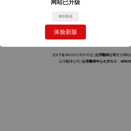
网站已升级
中文的互译]
中文的互译]
稍后再说
体验新版
京ICP备08010352号许可证| |
云浮翻译公司
官方网站
云浮翻译公司| |
云浮翻译中心
免费电话：
400828