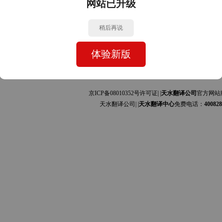
网站已升级
中文的互译]
中文的互译]
稍后再说
体验新版
京ICP备08010352号许可证| |
天水翻译公司
官方网站
天水翻译公司| |
天水翻译中心
免费电话：
400828