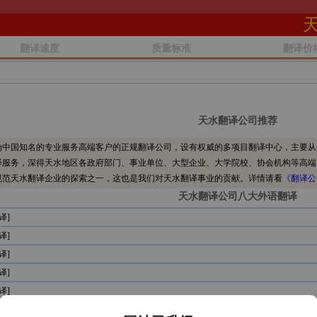
翻译速度
质量标准
翻译价
天水翻译公司推荐
中国知名的专业服务高端客户的正规翻译公司，设有权威的多项目翻译中心，主要从
译服务，深得天水地区各政府部门、事业单位、大型企业、大学院校、协会机构等高端
规范天水翻译企业的探索之一，这也是我们对天水翻译事业的贡献。详情请看
《翻译公
天水翻译公司八大外语翻译
译]
译]
译]
译]
译]
译]