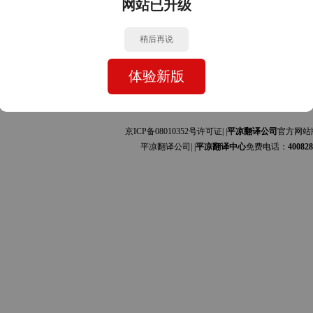
网站已升级
中文的互译]
中文的互译]
稍后再说
体验新版
京ICP备08010352号许可证| |
平凉翻译公司
官方网站
平凉翻译公司| |
平凉翻译中心
免费电话：
400828