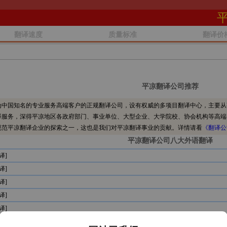
翻译速度
质量标准
翻译价
平凉翻译公司推荐
中国知名的专业服务高端客户的正规翻译公司，设有权威的多项目翻译中心，主要从
译服务，深得平凉地区各政府部门、事业单位、大型企业、大学院校、协会机构等高端
规范平凉翻译企业的探索之一，这也是我们对平凉翻译事业的贡献。详情请看
《翻译公
平凉翻译公司八大外语翻译
译]
译]
译]
译]
译]
译]