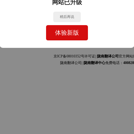
网站已升级
中文的互译]
中文的互译]
稍后再说
体验新版
京ICP备08010352号许可证| |
陇南翻译公司
官方网站
陇南翻译公司| |
陇南翻译中心
免费电话：
400828