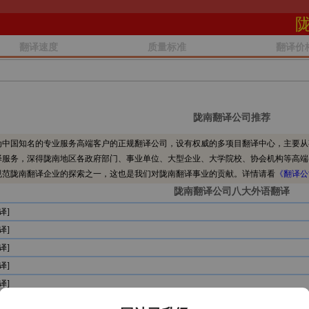
翻译速度
质量标准
翻译价
陇南翻译公司推荐
中国知名的专业服务高端客户的正规翻译公司，设有权威的多项目翻译中心，主要从
译服务，深得陇南地区各政府部门、事业单位、大型企业、大学院校、协会机构等高端
规范陇南翻译企业的探索之一，这也是我们对陇南翻译事业的贡献。详情请看
《翻译公
陇南翻译公司八大外语翻译
译]
译]
译]
译]
译]
译]