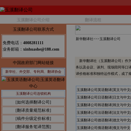
玉溪翻译公司介绍
翻译流程
玉溪翻译公司联系方式
新华翻译社>>>
玉溪翻译公司
免费电话：
4008281111
业务邮箱：
xinhuashe@188.com
新华翻译社（玉溪翻译公司）作为
中国政府部门网站链接
务以及会议、谈判、现场陪同等口
新华社、外交部、专利局、翻译协会
译价格标准和独特运作模式，成了
玉溪翻译公司英语翻译[英文与中
玉溪翻译公司连锁机构
玉溪翻译公司日语翻译[日文与中
[如何选择翻译公司]
玉溪翻译公司韩语翻译[韩文与中
[翻译质量规范标准]
玉溪翻译公司法语翻译[法文与中
[稿件分级定价标准]
玉溪翻译公司德语翻译[德文与中
[翻译服务笔译范围]
玉溪翻译公司俄语翻译[俄文与中