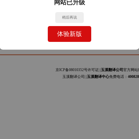
网站已升级
牙文与中文的互译]主要为安装手册、设备规范、会计报表、司法文书、证书文件、网站
利文与中文的互译]主要为艺术、贸易、服装、图书、科技论文、工程资料、商标专利、
稍后再说
体验新版
京ICP备08010352号许可证| |
玉溪翻译公司
官方网站
玉溪翻译公司| |
玉溪翻译中心
免费电话：
400828