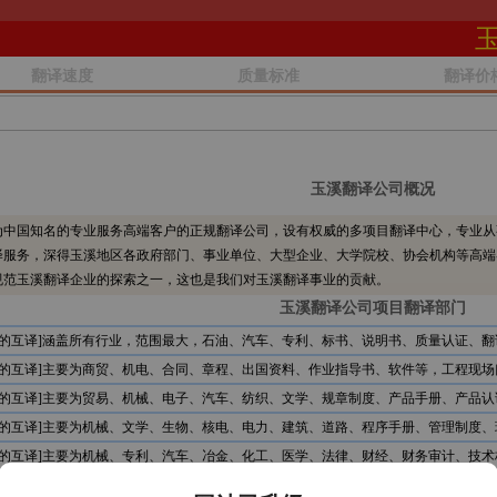
翻译速度
质量标准
翻译价
玉溪翻译公司概况
中国知名的专业服务高端客户的正规翻译公司，设有权威的多项目翻译中心，专业从
译服务，深得玉溪地区各政府部门、事业单位、大型企业、大学院校、协会机构等高端
规范玉溪翻译企业的探索之一，这也是我们对玉溪翻译事业的贡献。
玉溪翻译公司项目翻译部门
文的互译]涵盖所有行业，范围最大，石油、汽车、专利、标书、说明书、质量认证、翻
文的互译]主要为商贸、机电、合同、章程、出国资料、作业指导书、软件等，工程现场
文的互译]主要为贸易、机械、电子、汽车、纺织、文学、规章制度、产品手册、产品认
文的互译]主要为机械、文学、生物、核电、电力、建筑、道路、程序手册、管理制度、
文的互译]主要为机械、专利、汽车、冶金、化工、医学、法律、财经、财务审计、技术
文的互译]主要为石油、服装、贸易、文学、食品、机电、电信、计算机、审计报告、公