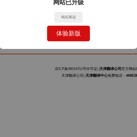
网站已升级
牙文与中文的互译]主要为安装手册、设备规范、会计报表、司法文书、证书文件、网站
利文与中文的互译]主要为艺术、贸易、服装、图书、科技论文、工程资料、商标专利、
稍后再说
体验新版
京ICP备08010352号许可证| |
天津翻译公司
官方网站
天津翻译公司| |
天津翻译中心
免费电话：
400828