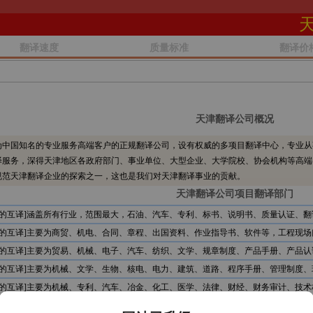
翻译速度
质量标准
翻译价
天津翻译公司概况
中国知名的专业服务高端客户的正规翻译公司，设有权威的多项目翻译中心，专业从
译服务，深得天津地区各政府部门、事业单位、大型企业、大学院校、协会机构等高端
规范天津翻译企业的探索之一，这也是我们对天津翻译事业的贡献。
天津翻译公司项目翻译部门
文的互译]涵盖所有行业，范围最大，石油、汽车、专利、标书、说明书、质量认证、翻
文的互译]主要为商贸、机电、合同、章程、出国资料、作业指导书、软件等，工程现场
文的互译]主要为贸易、机械、电子、汽车、纺织、文学、规章制度、产品手册、产品认
文的互译]主要为机械、文学、生物、核电、电力、建筑、道路、程序手册、管理制度、
文的互译]主要为机械、专利、汽车、冶金、化工、医学、法律、财经、财务审计、技术
文的互译]主要为石油、服装、贸易、文学、食品、机电、电信、计算机、审计报告、公