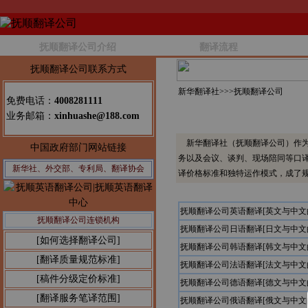
抚顺翻译公司介绍
翻译流程
抚顺翻译公司联系方式
新华翻译社>>>
抚顺翻译公司
免费电话：
4008281111
业务邮箱：
xinhuashe@188.com
新华翻译社（抚顺翻译公司）作为
中国政府部门网站链接
务以及会议、谈判、现场陪同等口
新华社、外交部、专利局、翻译协会
译价格标准和独特运作模式，成了
抚顺翻译公司英语翻译[英文与中
抚顺翻译公司连锁机构
抚顺翻译公司日语翻译[日文与中
[如何选择翻译公司]
抚顺翻译公司韩语翻译[韩文与中
[翻译质量规范标准]
抚顺翻译公司法语翻译[法文与中
[稿件分级定价标准]
抚顺翻译公司德语翻译[德文与中
[翻译服务笔译范围]
抚顺翻译公司俄语翻译[俄文与中