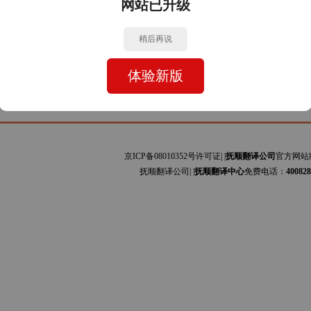
网站已升级
牙文与中文的互译]主要为安装手册、设备规范、会计报表、司法文书、证书文件、网站
利文与中文的互译]主要为艺术、贸易、服装、图书、科技论文、工程资料、商标专利、
稍后再说
体验新版
京ICP备08010352号许可证| |
抚顺翻译公司
官方网站
抚顺翻译公司| |
抚顺翻译中心
免费电话：
400828