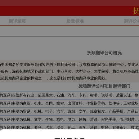
翻译速度
质量标准
翻译价
抚顺翻译公司概况
中国知名的专业服务高端客户的正规翻译公司，设有权威的多项目翻译中心，专业从
译服务，深得抚顺地区各政府部门、事业单位、大型企业、大学院校、协会机构等高端
规范抚顺翻译企业的探索之一，这也是我们对抚顺翻译事业的贡献。
抚顺翻译公司项目翻译部门
文的互译]涵盖所有行业，范围最大，石油、汽车、专利、标书、说明书、质量认证、翻
文的互译]主要为商贸、机电、合同、章程、出国资料、作业指导书、软件等，工程现场
文的互译]主要为贸易、机械、电子、汽车、纺织、文学、规章制度、产品手册、产品认
文的互译]主要为机械、文学、生物、核电、电力、建筑、道路、程序手册、管理制度、
文的互译]主要为机械、专利、汽车、冶金、化工、医学、法律、财经、财务审计、技术
文的互译]主要为石油、服装、贸易、文学、食品、机电、电信、计算机、审计报告、公