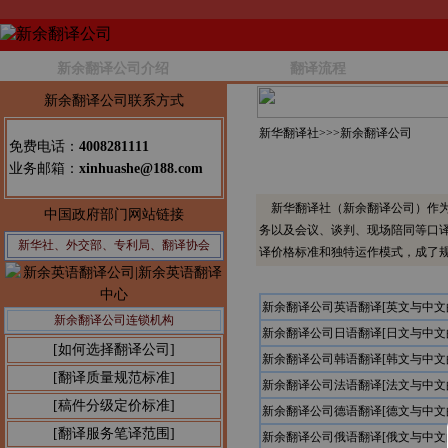
新余翻译公司介绍
翻译流程
新余翻译公司联系方式
新华翻译社>>>
新余翻译公司
免费电话：
4008281111
业务邮箱：
xinhuashe@188.com
新华翻译社（新余翻译公司）作为
中国政府部门网站链接
务以及会议、谈判、现场陪同等口
新华社、外交部、专利局、翻译协会
译价格标准和独特运作模式，成了
新余翻译公司英语翻译[英文与中
新余翻译公司连锁机构
新余翻译公司日语翻译[日文与中
[如何选择翻译公司]
新余翻译公司韩语翻译[韩文与中
[翻译质量规范标准]
新余翻译公司法语翻译[法文与中
[稿件分级定价标准]
新余翻译公司德语翻译[德文与中
[翻译服务笔译范围]
新余翻译公司俄语翻译[俄文与中