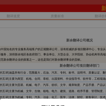
翻译速度
质量标准
翻译价
新余翻译公司概况
中国知名的专业服务高端客户的正规翻译公司，设有权威的多项目翻译中心，专业从
译服务，深得新余地区各政府部门、事业单位、大型企业、大学院校、协会机构等高端
规范新余翻译企业的探索之一，这也是我们对新余翻译事业的贡献。
新余翻译公司项目翻译部门
文的互译]涵盖所有行业，范围最大，石油、汽车、专利、标书、说明书、质量认证、翻
文的互译]主要为商贸、机电、合同、章程、出国资料、作业指导书、软件等，工程现场
文的互译]主要为贸易、机械、电子、汽车、纺织、文学、规章制度、产品手册、产品认
文的互译]主要为机械、文学、生物、核电、电力、建筑、道路、程序手册、管理制度、
文的互译]主要为机械、专利、汽车、冶金、化工、医学、法律、财经、财务审计、技术
文的互译]主要为石油、服装、贸易、文学、食品、机电、电信、计算机、审计报告、公