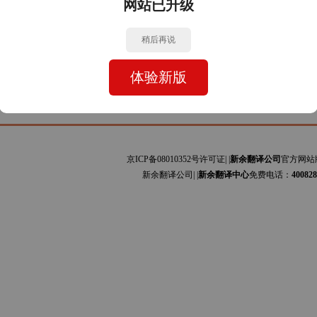
网站已升级
牙文与中文的互译]主要为安装手册、设备规范、会计报表、司法文书、证书文件、网站
利文与中文的互译]主要为艺术、贸易、服装、图书、科技论文、工程资料、商标专利、
稍后再说
体验新版
京ICP备08010352号许可证| |
新余翻译公司
官方网站
新余翻译公司| |
新余翻译中心
免费电话：
400828