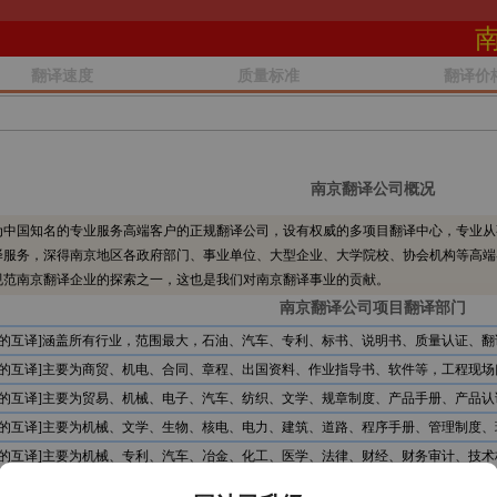
翻译速度
质量标准
翻译价
南京翻译公司概况
中国知名的专业服务高端客户的正规翻译公司，设有权威的多项目翻译中心，专业从
译服务，深得南京地区各政府部门、事业单位、大型企业、大学院校、协会机构等高端
规范南京翻译企业的探索之一，这也是我们对南京翻译事业的贡献。
南京翻译公司项目翻译部门
文的互译]涵盖所有行业，范围最大，石油、汽车、专利、标书、说明书、质量认证、翻
文的互译]主要为商贸、机电、合同、章程、出国资料、作业指导书、软件等，工程现场
文的互译]主要为贸易、机械、电子、汽车、纺织、文学、规章制度、产品手册、产品认
文的互译]主要为机械、文学、生物、核电、电力、建筑、道路、程序手册、管理制度、
文的互译]主要为机械、专利、汽车、冶金、化工、医学、法律、财经、财务审计、技术
文的互译]主要为石油、服装、贸易、文学、食品、机电、电信、计算机、审计报告、公