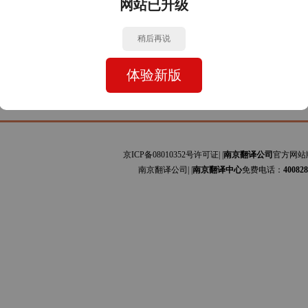
网站已升级
牙文与中文的互译]主要为安装手册、设备规范、会计报表、司法文书、证书文件、网站
利文与中文的互译]主要为艺术、贸易、服装、图书、科技论文、工程资料、商标专利、
稍后再说
体验新版
京ICP备08010352号许可证| |
南京翻译公司
官方网站
南京翻译公司| |
南京翻译中心
免费电话：
400828