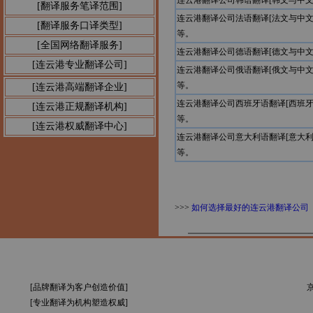
连云港翻译公司韩语翻译[韩文与中
[翻译服务笔译范围]
连云港翻译公司法语翻译[法文与中
[翻译服务口译类型]
等。
[全国网络翻译服务]
连云港翻译公司德语翻译[德文与中
[连云港专业翻译公司]
连云港翻译公司俄语翻译[俄文与中
等。
[连云港高端翻译企业]
连云港翻译公司西班牙语翻译[西班
[连云港正规翻译机构]
等。
[连云港权威翻译中心]
连云港翻译公司意大利语翻译[意大
等。
>>>
如何选择最好的连云港翻译公司
[品牌翻译为客户创造价值]
京
[专业翻译为机构塑造权威]