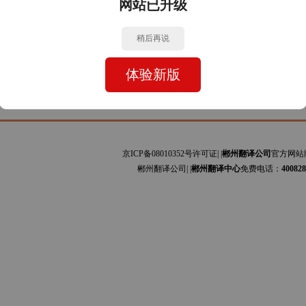
网站已升级
牙文与中文的互译]主要为安装手册、设备规范、会计报表、司法文书、证书文件、网站
利文与中文的互译]主要为艺术、贸易、服装、图书、科技论文、工程资料、商标专利、
稍后再说
体验新版
京ICP备08010352号许可证| |
郴州翻译公司
官方网站
郴州翻译公司| |
郴州翻译中心
免费电话：
400828