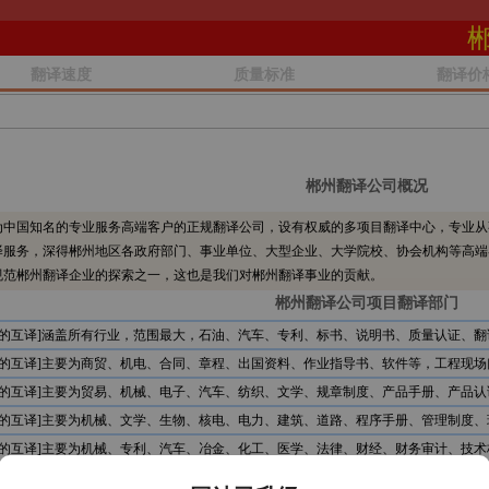
翻译速度
质量标准
翻译价
郴州翻译公司概况
中国知名的专业服务高端客户的正规翻译公司，设有权威的多项目翻译中心，专业从
译服务，深得郴州地区各政府部门、事业单位、大型企业、大学院校、协会机构等高端
规范郴州翻译企业的探索之一，这也是我们对郴州翻译事业的贡献。
郴州翻译公司项目翻译部门
文的互译]涵盖所有行业，范围最大，石油、汽车、专利、标书、说明书、质量认证、翻
文的互译]主要为商贸、机电、合同、章程、出国资料、作业指导书、软件等，工程现场
文的互译]主要为贸易、机械、电子、汽车、纺织、文学、规章制度、产品手册、产品认
文的互译]主要为机械、文学、生物、核电、电力、建筑、道路、程序手册、管理制度、
文的互译]主要为机械、专利、汽车、冶金、化工、医学、法律、财经、财务审计、技术
文的互译]主要为石油、服装、贸易、文学、食品、机电、电信、计算机、审计报告、公