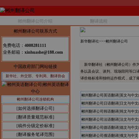
郴州翻译公司介绍
翻译流程
郴州翻译公司联系方式
新华翻译社>>>
郴州翻译公司
免费电话：
4008281111
业务邮箱：
xinhuashe@188.com
新华翻译社（郴州翻译公司）作为
中国政府部门网站链接
务以及会议、谈判、现场陪同等口
新华社、外交部、专利局、翻译协会
译价格标准和独特运作模式，成了
郴州翻译公司英语翻译[英文与中
郴州翻译公司连锁机构
郴州翻译公司日语翻译[日文与中
[如何选择翻译公司]
郴州翻译公司韩语翻译[韩文与中
[翻译质量规范标准]
郴州翻译公司法语翻译[法文与中
[稿件分级定价标准]
郴州翻译公司德语翻译[德文与中
[翻译服务笔译范围]
郴州翻译公司俄语翻译[俄文与中