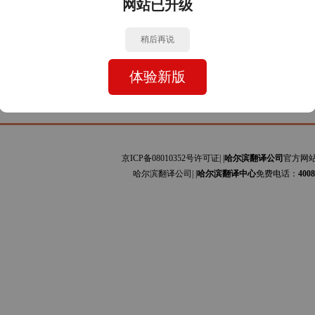
网站已升级
班牙文与中文的互译]主要为安装手册、设备规范、会计报表、司法文书、证书文件、网
大利文与中文的互译]主要为艺术、贸易、服装、图书、科技论文、工程资料、商标专利
稍后再说
司
体验新版
京ICP备08010352号许可证| |
哈尔滨翻译公司
官方网
哈尔滨翻译公司| |
哈尔滨翻译中心
免费电话：
4008