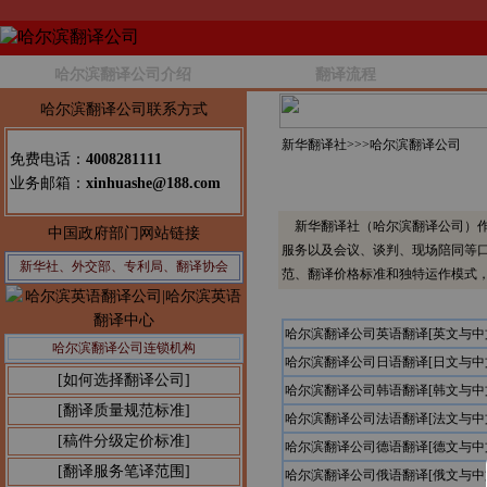
哈尔滨翻译公司介绍
翻译流程
哈尔滨翻译公司联系方式
新华翻译社>>>
哈尔滨翻译公司
免费电话：
4008281111
业务邮箱：
xinhuashe@188.com
新华翻译社（哈尔滨翻译公司）作
中国政府部门网站链接
服务以及会议、谈判、现场陪同等
新华社、外交部、专利局、翻译协会
范、翻译价格标准和独特运作模式
哈尔滨翻译公司英语翻译[英文与
哈尔滨翻译公司连锁机构
哈尔滨翻译公司日语翻译[日文与
[如何选择翻译公司]
哈尔滨翻译公司韩语翻译[韩文与
[翻译质量规范标准]
哈尔滨翻译公司法语翻译[法文与
[稿件分级定价标准]
哈尔滨翻译公司德语翻译[德文与
[翻译服务笔译范围]
哈尔滨翻译公司俄语翻译[俄文与