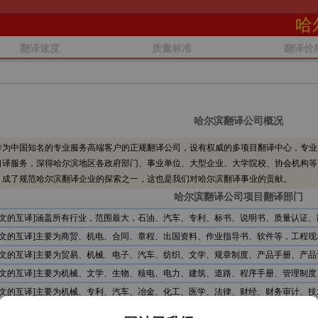
哈
翻译速度
质量标准
翻译价
哈尔滨翻译公司概况
为中国知名的专业服务高端客户的正规翻译公司，设有权威的多项目翻译中心，专业
口译服务，深得哈尔滨地区各政府部门、事业单位、大型企业、大学院校、协会机构等
，成了规范哈尔滨翻译企业的探索之一，这也是我们对哈尔滨翻译事业的贡献。
哈尔滨翻译公司项目翻译部门
中文的互译]涵盖所有行业，范围最大，石油、汽车、专利、标书、说明书、质量认证、
中文的互译]主要为商贸、机电、合同、章程、出国资料、作业指导书、软件等，工程现
中文的互译]主要为贸易、机械、电子、汽车、纺织、文学、规章制度、产品手册、产品
中文的互译]主要为机械、文学、生物、核电、电力、建筑、道路、程序手册、管理制度
中文的互译]主要为机械、专利、汽车、冶金、化工、医学、法律、财经、财务审计、技
中文的互译]主要为石油、服装、贸易、文学、食品、机电、电信、计算机、审计报告、