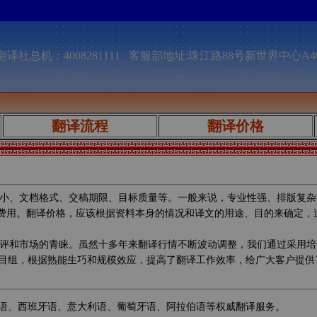
译社总机：4008281111 客服部地址:珠江路88号新世界中心A4
翻译流程
翻译价格
小、文档格式、交稿期限、目标质量等。一般来说，专业性强、排版复杂
的费用。翻译价格，应该根据资料本身的情况和译文的用途、目的来确定
评和市场的青睐。虽然十多年来翻译行情不断波动调整，我们通过采用培
目组，根据熟能生巧和规模效应，提高了翻译工作效率，给广大客户提供
语、西班牙语、意大利语、葡萄牙语、阿拉伯语等权威翻译服务。